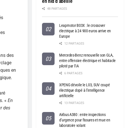
en nid d’abeille
48 PARTAGES
és
Leapmotor B03X : le crossover
électrique à 24 900 euros arrive en
les
Europe
12 PARTAGES
ans des
Mercedes-Benz renouvelle son GLA,
entre offensive électrique et habitacle
yclage
piloté par l’IA
tiques en
6 PARTAGES
gique.
XPENG dévoile le L03, SUV coupé
électrique dopé à l’intelligence
aré
artificielle
s. «
En
13 PARTAGES
ur des
Airbus A380 : entre inspections
d’urgence pour fissures et mue en
laboratoire volant