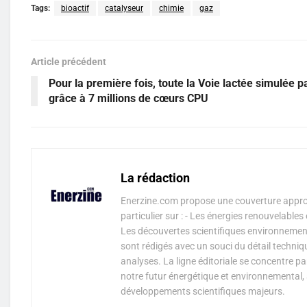
Tags:
bioactif
catalyseur
chimie
gaz
Article précédent
Pour la première fois, toute la Voie lactée simulée p
grâce à 7 millions de cœurs CPU
La rédaction
Enerzine.com propose une couverture approf
particulier sur : - Les énergies renouvelable
Les découvertes scientifiques environnementa
sont rédigés avec un souci du détail techniq
analyses. La ligne éditoriale se concentre p
notre futur énergétique et environnemental, 
développements scientifiques majeurs.