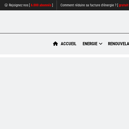
😮 Rejoignez nos [
6.000 abonnés
]
Comment réduire sa facture d'énergie ? [
gratuit
ACCUEIL
ENERGIE
RENOUVELA