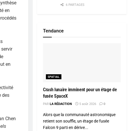
 synthèse
6 PARTAGES
té en
procédés
Tendance
ts
 servir
de
out en
SPATIAL
ctivité
Crash lunaire imminent pour un étage de
e des
fusée SpaceX
PAR
LA RÉDACTION
5 août 2026
0
Alors que la communauté astronomique
Yan Chen
retient son souffle, un étage de fusée
els
Falcon 9 parti en dérive...