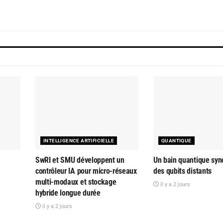
INTELLIGENCE ARTIFICIELLE
QUANTIQUE
SwRI et SMU développent un
Un bain quantique syn
contrôleur IA pour micro-réseaux
des qubits distants
multi-modaux et stockage
il y a 2 jours
hybride longue durée
il y a 2 jours