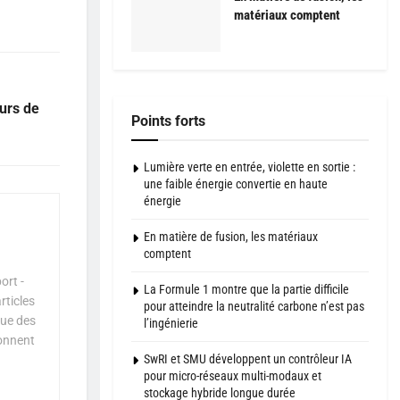
matériaux comptent
eurs de
Points forts
Lumière verte en entrée, violette en sortie :
une faible énergie convertie en haute
énergie
En matière de fusion, les matériaux
comptent
ort -
La Formule 1 montre que la partie difficile
rticles
pour atteindre la neutralité carbone n’est pas
que des
l’ingénierie
çonnent
SwRI et SMU développent un contrôleur IA
pour micro-réseaux multi-modaux et
stockage hybride longue durée