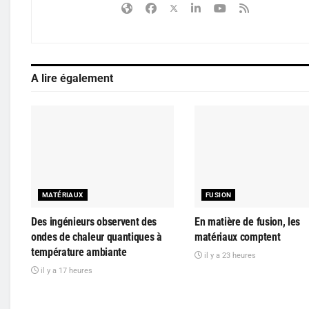
A lire également
MATÉRIAUX
FUSION
Des ingénieurs observent des
En matière de fusion, les
ondes de chaleur quantiques à
matériaux comptent
température ambiante
il y a 23 heures
il y a 17 heures