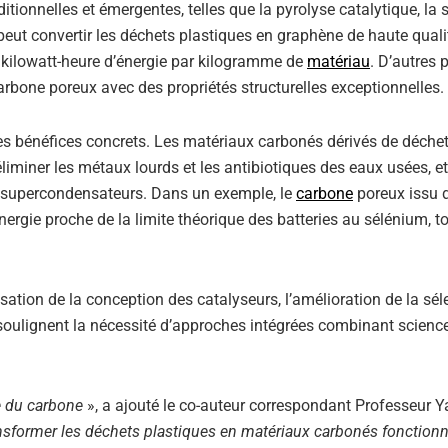
tionnelles et émergentes, telles que la pyrolyse catalytique, la
 peut convertir les déchets plastiques en graphène de haute quali
 kilowatt-heure d’énergie par kilogramme de
matériau
. D’autres 
rbone poreux avec des propriétés structurelles exceptionnelles.
des bénéfices concrets. Les matériaux carbonés dérivés de déche
iminer les métaux lourds et les antibiotiques des eaux usées, et
les supercondensateurs. Dans un exemple, le
carbone
poreux issu 
ergie proche de la limite théorique des batteries au sélénium, t
sation de la conception des catalyseurs, l’amélioration de la séle
s soulignent la nécessité d’approches intégrées combinant scienc
e du carbone
», a ajouté le co-auteur correspondant Professeur 
nsformer les déchets plastiques en matériaux carbonés fonctionn