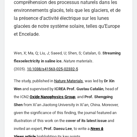
compréhension des processus naturels dans les
environnements glacés, tels que les glaciers, et de
la présence d’activité électrique sur les lunes
glacées de notre système solaire, telles qu’Europe
et Encelade.
Wen, X; Ma, Q; Liu, J; Saeed, U; Shen, S; Catalan, G.
Streaming
flexoelectricity in saline ice.
Nature materials
.
(2025).
10.1038/s41563-025-02332-5
The study, published in
Nature Materials
, was led by
Dr Xin
Wen
and supervised by
ICREA Prof. Gustau Catalán
, head of
the ICN2
Oxide Nanophysics Group
, and
Prof. Shengping
Shen
from Xi’an Jiaotong University in Xi’an, China. Moreover,
given the significance of this finding, the journal featured an
illustration of this work on the
cover of its latest issue
and
invited an expert,
Prof. Daesu Lee
, to write a
News &
Views
article
highlighting its key points.