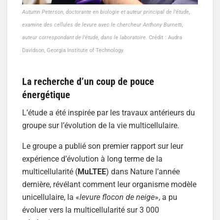
Autumn Peterson, doctorante en biologie et auteur principal de l’étude,
examine des cellules de levure avec le chercheur Anthony Burnetti,
auteur correspondant de l’étude, dans le laboratoire.
Crédit : Audra
Davidson, Georgia Institute of Technology.
La recherche d’un coup de pouce
énergétique
L’étude a été inspirée par les travaux antérieurs du
groupe sur l’évolution de la vie multicellulaire.
Le groupe a publié son premier rapport sur leur
expérience d’évolution à long terme de la
multicellularité (
MuLTEE
) dans Nature l’année
dernière, révélant comment leur organisme modèle
unicellulaire, la «
levure flocon de neige
», a pu
évoluer vers la multicellularité sur 3 000