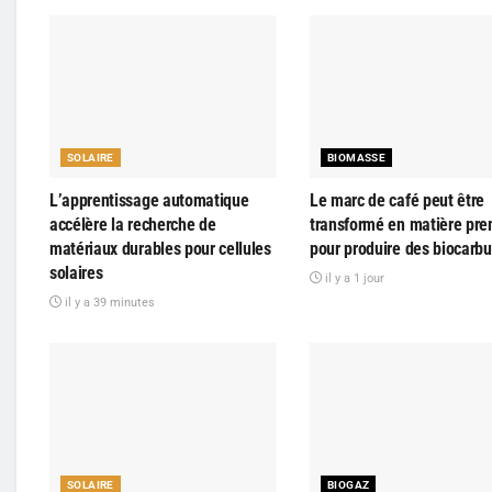
SOLAIRE
BIOMASSE
L’apprentissage automatique
Le marc de café peut être
accélère la recherche de
transformé en matière pre
matériaux durables pour cellules
pour produire des biocarbu
solaires
il y a 1 jour
il y a 39 minutes
SOLAIRE
BIOGAZ