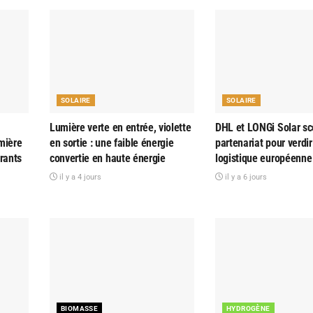
SOLAIRE
SOLAIRE
Lumière verte en entrée, violette
DHL et LONGi Solar sc
mière
en sortie : une faible énergie
partenariat pour verdir
rants
convertie en haute énergie
logistique européenne
il y a 4 jours
il y a 6 jours
BIOMASSE
HYDROGÈNE