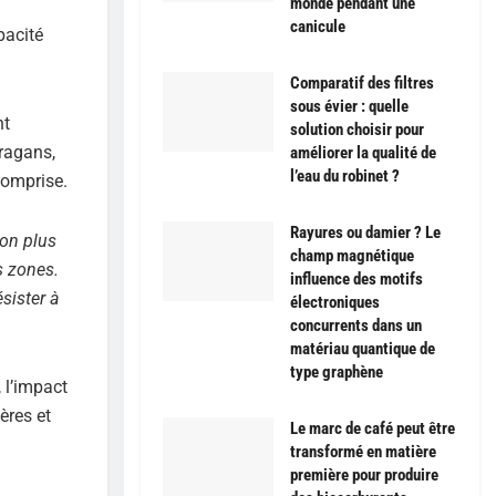
monde pendant une
canicule
pacité
Comparatif des filtres
sous évier : quelle
nt
solution choisir pour
ragans,
améliorer la qualité de
l’eau du robinet ?
comprise.
Rayures ou damier ? Le
ion plus
champ magnétique
s zones.
influence des motifs
sister à
électroniques
concurrents dans un
matériau quantique de
type graphène
 l’impact
ères et
Le marc de café peut être
transformé en matière
première pour produire