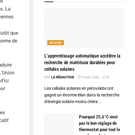
es
s. La
liennes.
lutôt que
-forme de
SOLAIRE
L’apprentissage automatique accélère la
recherche de matériaux durables pour
aduire
cellules solaires
L’Union
PAR
LA RÉDACTION
9 août 2026
0
d’ici
our
Les cellules solaires en pérovskite ont
gagné un énorme élan dans la recherche
d'énergie solaire moins chère...
mes
Pourquoi 25,6°C n’est
catif
pas le bon réglage de
thermostat pour tout le