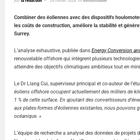
par
la rédaction
24 février 2026
en
Renouvelable
Combiner des éoliennes avec des dispositifs houlomoteu
les coûts de construction, améliore la stabilité et génèr
Surrey.
L’analyse exhaustive, publiée dans
Energy Conversion a
renouvelable offshore qui intègrent plusieurs technologie
atteindre des objectifs climatiques ambitieux tout en mi
Le Dr Liang Cui, superviseur principal et co-auteur de l’étu
éoliens offshore occupent actuellement des milliers de ki
1 % de cette surface.
En ajoutant des convertisseurs d’én
aux plates-formes d’éoliennes existantes, nous pouvons g
océanique. »
L’équipe de recherche a analysé des données de projet