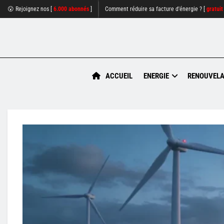
😮 Rejoignez nos [
6.000 abonnés
]
Comment réduire sa facture d'énergie ? [
gratuit
ACCUEIL
ENERGIE
RENOUVELA