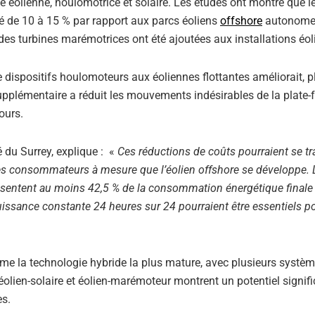
 éolienne, houlomotrice et solaire. Les études ont montré que l
ité de 10 à 15 % par rapport aux parcs éoliens
offshore
autonome
des turbines marémotrices ont été ajoutées aux installations éo
 dispositifs houlomoteurs aux éoliennes flottantes améliorait, p
supplémentaire a réduit les mouvements indésirables de la plate
tours.
é du Surrey, explique : «
Ces réductions de coûts pourraient se tr
les consommateurs à mesure que l’éolien offshore se développe.
ésentent au moins 42,5 % de la consommation énergétique finale 
issance constante 24 heures sur 24 pourraient être essentiels p
mme la technologie hybride la plus mature, avec plusieurs systè
lien-solaire et éolien-marémoteur montrent un potentiel signifi
es.