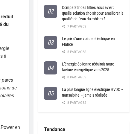
Comparatif des filtres sous évier :
quelle solution choisir pour améliorer la
réduit
qualité de l’eau du robinet ?
té du
7 PARTAGES
Le prix d’une voiture électrique en
France
ergie
5 PARTAGES
ys à
L’énergie éolienne réduirait notre
facture énergétique vers 2025
8 PARTAGES
 parcs
 moins de
La plus longue ligne électrique HVDC –
olaires
transalpine – jamais réalisée
8 PARTAGES
2Power en
Tendance