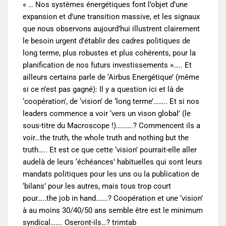
« … Nos systèmes énergétiques font l’objet d’une
expansion et d’une transition massive, et les signaux
que nous observons aujourd’hui illustrent clairement
le besoin urgent d’établir des cadres politiques de
long terme, plus robustes et plus cohérents, pour la
planification de nos futurs investissements »….. Et
ailleurs certains parle de ‘Airbus Energétique’ (même
si ce n’est pas gagné): Il y a question ici et là de
‘coopération’, de ‘vision’ de ‘long terme’…….. Et si nos
leaders commence a voir ‘vers un vison global’ (le
sous-titre du Macroscope !)……….? Commencent ils a
voir…the truth, the whole truth and nothing but the
truth….. Et est ce que cette ‘vision’ pourrait-elle aller
audelà de leurs ‘échéances’ habituelles qui sont leurs
mandats politiques pour les uns ou la publication de
‘bilans’ pour les autres, mais tous trop court
pour…..the job in hand…….? Coopération et une ‘vision’
à au moins 30/40/50 ans semble être est le minimum
syndical……. Oseront-ils…? trimtab