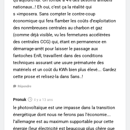
qu’aujourd’hui. On tombe à 4% des besoins annuels
nationaux…! Eh oui, c’est ça la réalité qui
s »imposera. Sans compter le contre-coup
économique qui fera flamber les coûts d’exploitation
des nonmbreuses centrales au charbon et gaz
(comme déjà visible, vu les fermetures accélérées
des centrales CCG) qui, étant en permanence en
démarrage-arrêt pour laisser le passage aux
fantoches EnR, travaillent dans des conditions
techniques assurant une usure prématurée des
matériels et un coût du KWh bien plus élevé…. Gardez
cette prose et relisez-la dans 5ans..!
Répondre
Pronuk
il y a 13 ans
le photovoltaïque est une impasse dans la transition
énergétique dont nous ne ferons pas l’économie….
l’allemagne est au maximum supportable pour cette
énergie (leur électricité est beaucoup plus chère que