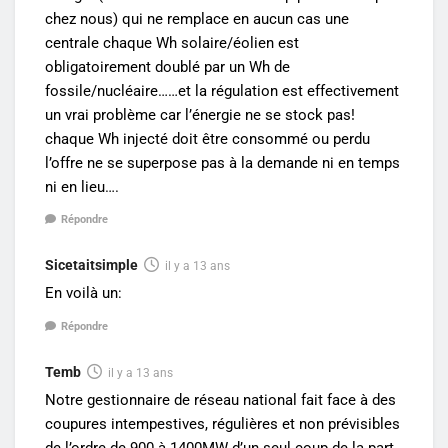
chez nous) qui ne remplace en aucun cas une
centrale chaque Wh solaire/éolien est
obligatoirement doublé par un Wh de
fossile/nucléaire……et la régulation est effectivement
un vrai problème car l’énergie ne se stock pas!
chaque Wh injecté doit être consommé ou perdu
l’offre ne se superpose pas à la demande ni en temps
ni en lieu….
Répondre
Sicetaitsimple
il y a 13 ans
En voilà un:
Répondre
Temb
il y a 13 ans
Notre gestionnaire de réseau national fait face à des
coupures intempestives, régulières et non prévisibles
de l’ordre de 900 à 1400MW d’un seul coup de la part