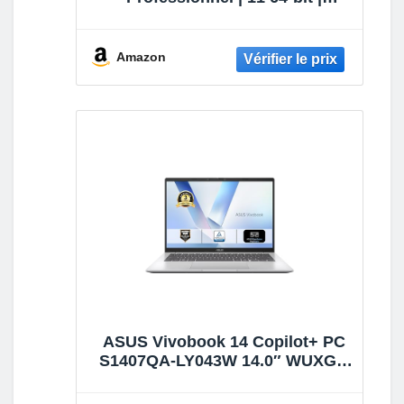
Français | USB
Amazon
ASUS Vivobook 14 Copilot+ PC
S1407QA-LY043W 14.0″ WUXGA
60Hz Pc Portable (Snapdragon
X1 26 100 Processeur 2.97GHz,