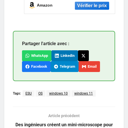
16GB LPDDR5X, 512GB SSD,
Amazon
Qualcomm Adreno GPU,
Windows 11 Home) – Clavier
AZERTY
Partager l'article avec :
WhatsApp
LinkedIn
Facebook
Telegram
Email
Tags:
ESU
OS
windows 10
windows 11
Article précédent
Des ingénieurs créent un mini-microscope pour