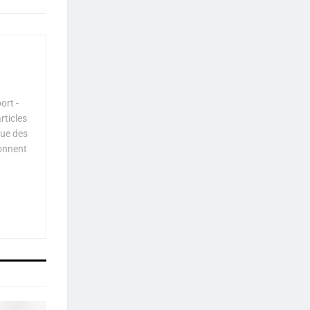
ort -
rticles
que des
çonnent