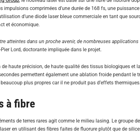
ing Group
, le nouveau laser est basé sur une fibre de fluorure do
es impulsions comprimées d’une durée de 168 fs, une puissance 
tilisation d’une diode laser bleue commerciale en tant que sour
act et économique.
tre atteintes dans un proche avenir, de nombreuses applications
e-Pier Lord, doctorante impliquée dans le projet.
n de haute précision, de haute qualité des tissus biologiques et l
secondes permettent également une ablation froide pendant le t
beaucoup plus propres car il ne produit pas d’effets thermiques
s à fibre
léments de terres rares agit comme le milieu lasing. Le groupe de
ser en utilisant des fibres faites de fluorure plutôt que de silice