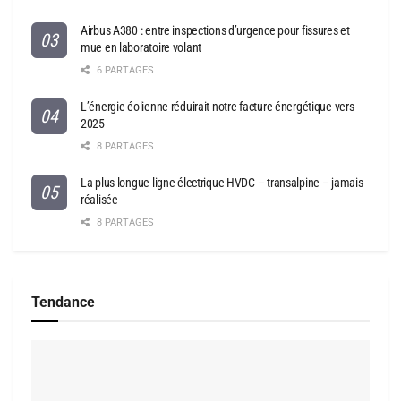
Airbus A380 : entre inspections d’urgence pour fissures et
mue en laboratoire volant
6 PARTAGES
L’énergie éolienne réduirait notre facture énergétique vers
2025
8 PARTAGES
La plus longue ligne électrique HVDC – transalpine – jamais
réalisée
8 PARTAGES
Tendance