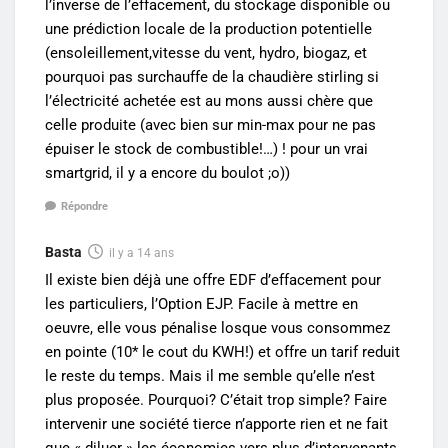
l’inverse de l’effacement, du stockage disponible ou
une prédiction locale de la production potentielle
(ensoleillement,vitesse du vent, hydro, biogaz, et
pourquoi pas surchauffe de la chaudière stirling si
l’électricité achetée est au mons aussi chère que
celle produite (avec bien sur min-max pour ne pas
épuiser le stock de combustible!…) ! pour un vrai
smartgrid, il y a encore du boulot ;o))
Répondre
Basta
il y a 14 ans
Il existe bien déjà une offre EDF d’effacement pour
les particuliers, l’Option EJP. Facile à mettre en
oeuvre, elle vous pénalise losque vous consommez
en pointe (10* le cout du KWH!) et offre un tarif reduit
le reste du temps. Mais il me semble qu’elle n’est
plus proposée. Pourquoi? C’était trop simple? Faire
intervenir une société tierce n’apporte rien et ne fait
que « diluer » les économies vers plus d’intervenants.