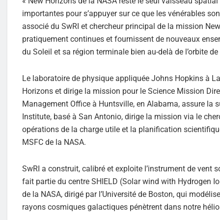
« New Horizons de la NASA reste le seul vaisseau spatial 
importantes pour s’appuyer sur ce que les vénérables sond
associé du SwRI et chercheur principal de la mission New 
pratiquement continues et fournissent de nouveaux ense
du Soleil et sa région terminale bien au-delà de l’orbite de
Le laboratoire de physique appliquée Johns Hopkins à Lau
Horizons et dirige la mission pour le Science Mission Di
Management Office à Huntsville, en Alabama, assure la 
Institute, basé à San Antonio, dirige la mission via le cherc
opérations de la charge utile et la planification scientif
MSFC de la NASA.
SwRI a construit, calibré et exploite l’instrument de ven
fait partie du centre SHIELD (Solar wind with Hydrogen 
de la NASA, dirigé par l’Université de Boston, qui modéli
rayons cosmiques galactiques pénètrent dans notre hélio