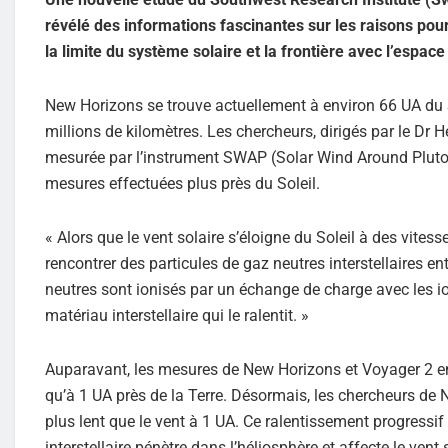
révélé des informations fascinantes sur les raisons pour
la limite du système solaire et la frontière avec l’espace 
New Horizons se trouve actuellement à environ 66 UA du So
millions de kilomètres. Les chercheurs, dirigés par le Dr H
mesurée par l’instrument SWAP (Solar Wind Around Pluto)
mesures effectuées plus près du Soleil.
« Alors que le vent solaire s’éloigne du Soleil à des vitess
rencontrer des particules de gaz neutres interstellaires ent
neutres sont ionisés par un
échange de charge avec les io
matériau interstellaire qui le ralentit. »
Auparavant, les mesures de New Horizons et Voyager 2 entr
qu’à 1 UA près de la Terre. Désormais, les chercheurs de 
plus lent que le vent à 1 UA. Ce ralentissement progressif
interstellaire pénètre dans l’héliosphère et affecte le ven