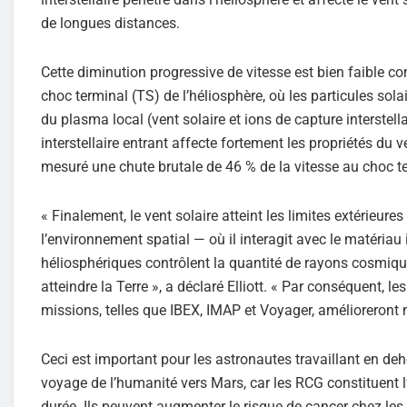
de longues distances.
Cette diminution progressive de vitesse est bien faible c
choc terminal (TS) de l’héliosphère, où les particules sol
du plasma local (vent solaire et ions de capture interstel
interstellaire entrant affecte fortement les propriétés du v
mesuré une chute brutale de 46 % de la vitesse au choc t
« Finalement, le vent solaire atteint les limites extérieure
l’environnement spatial — où il interagit avec le matériau i
héliosphériques contrôlent la quantité de rayons cosmiqu
atteindre la Terre », a déclaré Elliott. « Par conséquent
missions, telles que IBEX, IMAP et Voyager, amélioreront 
Ceci est important pour les astronautes travaillant en deho
voyage de l’humanité vers Mars, car les RCG constituent 
durée. Ils peuvent augmenter le risque de cancer chez les