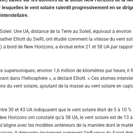
 lesquelles le vent solaire ralentit progressivement en se dirig
interstellaire.
leil. Une UA, distance de la Terre au Soleil, équivaut à environ
eather Elliott du SwRI, ont étudié comment la vitesse du vent sola
 à bord de New Horizons, a évolué entre 21 et 58 UA par rappor
es supersoniques, environ 1,6 million de kilomètres par heure, il fi
rant dans l’héliosphère », a déclaré Elliott. « Ces atomes interste
ns du vent solaire, ajoutant de la masse au vent solaire en capt
e 30 et 43 UA indiquaient que le vent solaire était de 5 à 10 % 
New Horizons ont constaté qu’à 58 UA, le vent solaire est de 13 
 s’aligne avec les modèles antérieurs de la manière dont le maté
t solaire. Il démontre également comment l’influence du Soleil di