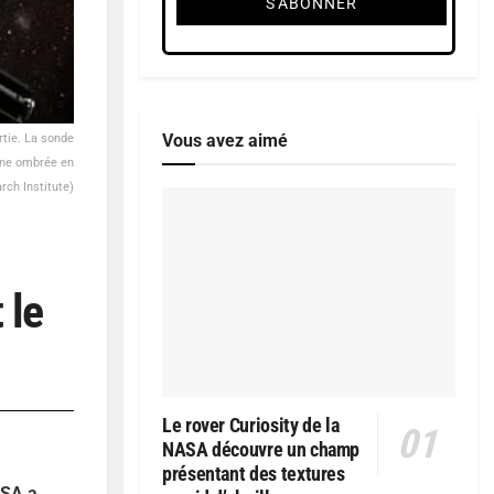
Vous avez aimé
rtie. La sonde
zone ombrée en
rch Institute)
 le
Le rover Curiosity de la
NASA découvre un champ
présentant des textures
ASA a