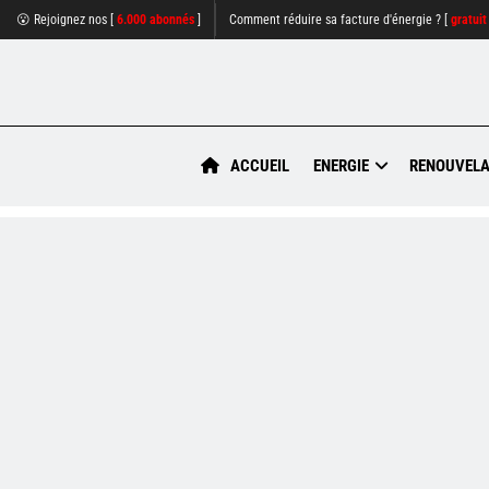
😮 Rejoignez nos [
6.000 abonnés
]
Comment réduire sa facture d'énergie ? [
gratuit
ACCUEIL
ENERGIE
RENOUVELA