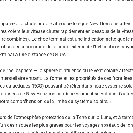
omparée à la chute brutale attendue lorsque New Horizons atteind
aires voient leur vitesse chuter rapidement en dessous de la vite
laire combinés). Le choc terminal est une indication nette que le
ent solaire à proximité de la limite externe de l’héliosphère. Voya
erminal à une distance de 84 UA.
s de l’héliosphère — la sphère d’influence où le vent solaire affect
nterstellaire entrant. La forme et les propriétés de ces frontières
es galactiques (RCG) pouvant pénétrer dans notre système solai
, les données de New Horizons combinées aux observations d’autre
notre compréhension de la limite du système solaire. »
rs de l’atmosphère protectrice de la Terre sur la Lune, et à term
l’un des risques les plus graves pour les voyages spatiaux de lo
 voyageurs et avoir un impact négatif sur la technologie.