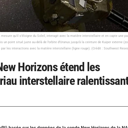
sure qu’il s’éloigne du Soleil, interagit avec la matière interstellaire et en capte une pa
 un point situé juste au-delà de l’orbite d’Uranus jusqu’à la ceinture de Kuiper externe (
 par les interactions avec la matière interstellaire (ligne rouge). (Crédit : Southwest Resea
New Horizons étend les
au interstellaire ralentissant
wRI) basée sur les données de la sonde New Horizons de la N