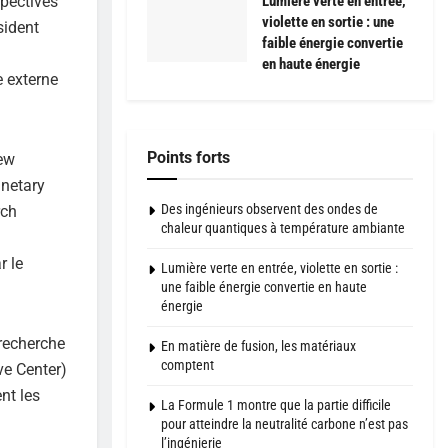
Lumière verte en entrée,
spectives
violette en sortie : une
sident
faible énergie convertie
en haute énergie
 externe
Points forts
New
anetary
Des ingénieurs observent des ondes de
rch
chaleur quantiques à température ambiante
r le
Lumière verte en entrée, violette en sortie :
une faible énergie convertie en haute
énergie
 recherche
En matière de fusion, les matériaux
comptent
ve Center)
nt les
La Formule 1 montre que la partie difficile
pour atteindre la neutralité carbone n’est pas
l’ingénierie