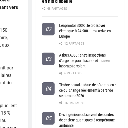
en nid d’abeille
eant vers
48 PARTAGES
Leapmotor B03X : le crossover
 150
électrique à 24 900 euros arrive en
Europe
ire,
12 PARTAGES
t aux
Airbus A380 : entre inspections
d’urgence pour fissures et mue en
laboratoire volant
nit par
6 PARTAGES
llaires
ant du
Timbre postal et date de péremption :
ce qui change réellement à partir de
septembre 2026
16 PARTAGES
plus lent
à 15 %
Des ingénieurs observent des ondes
riau
de chaleur quantiques à température
ambiante
minue sur