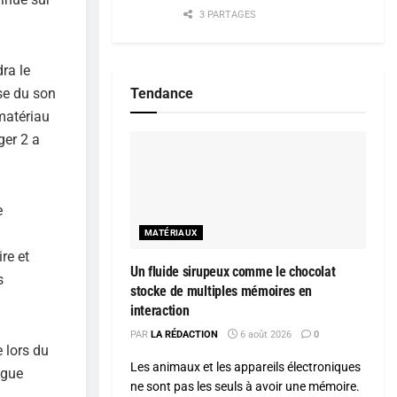
3 PARTAGES
ra le
sse du son
Tendance
 matériau
ger 2 a
e
MATÉRIAUX
re et
Un fluide sirupeux comme le chocolat
s
stocke de multiples mémoires en
interaction
PAR
LA RÉDACTION
6 août 2026
0
e lors du
Les animaux et les appareils électroniques
ngue
ne sont pas les seuls à avoir une mémoire.