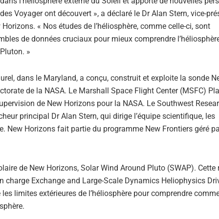
dans l’héliosphère externe du Soleil et apporte de nouvelles per
es Voyager ont découvert », a déclaré le Dr Alan Stern, vice-pré
Horizons. « Nos études de l’héliosphère, comme celle-ci, sont
mbles de données cruciaux pour mieux comprendre l’héliosphère
 Pluton. »
rel, dans le Maryland, a conçu, construit et exploite la sonde 
rectorate de la NASA. Le Marshall Space Flight Center (MSFC) Pl
supervision de New Horizons pour la NASA. Le Southwest Resea
heur principal Dr Alan Stern, qui dirige l’équipe scientifique, les
ique. New Horizons fait partie du programme New Frontiers géré pa
t solaire de New Horizons, Solar Wind Around Pluto (SWAP). Cette
Ion charge Exchange and Large-Scale Dynamics Heliophysics Dri
se les limites extérieures de l’héliosphère pour comprendre comme
sphère.