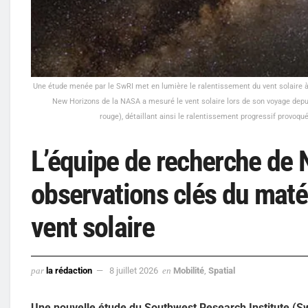
Une étude menée par le SwRI met en lumière le ralentissement du vent solaire à me
New Horizons de la NASA a mesuré le vent solaire lors de son voyage depuis
rouge), détaillant ainsi le ralentissement progressif provoqué
L’équipe de recherche de 
observations clés du matéri
vent solaire
par
la rédaction
8 juillet 2026
en
Mobilité
,
Spatial
Une nouvelle étude du Southwest Research Institute (S