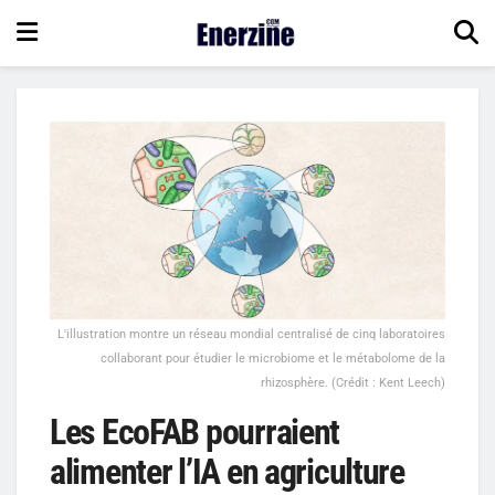
L'illustration montre un réseau mondial centralisé de cinq laboratoires
collaborant pour étudier le microbiome et le métabolome de la
rhizosphère. (Crédit : Kent Leech)
Les EcoFAB pourraient
alimenter l’IA en agriculture