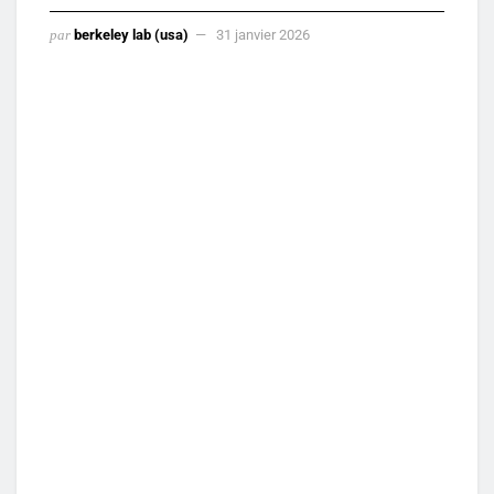
par
berkeley lab (usa)
31 janvier 2026