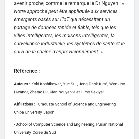
avenir proche, comme le remarque le Dr Nguyen : «
Notre approche peut être appliquée aux services
émergents basés sur l’IoT qui nécessitent un
partage de données rapide et fiable, tels que les
villes intelligentes, les maisons intelligentes, la
surveillance industrielle, les systèmes de santé et le
suivi de la chaîne d’approvisionnement.
»
Référence :
Auteurs :
Koki Koshikawa
, Yue Su
, Jong-Deok Kim
, Won-Joo
1
1
2
Hwang
, Zhetao Li
, Kien Nguyen
et Hiroo Sekiya
2
3
4,5
4
Affiliations :
Graduate School of Science and Engineering,
1
Chiba University, Japon
School of Computer Science and Engineering, Pusan National
2
University, Corée du Sud