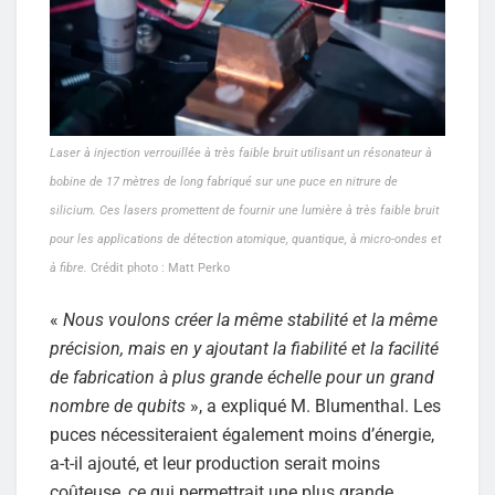
Laser à injection verrouillée à très faible bruit utilisant un résonateur à
bobine de 17 mètres de long fabriqué sur une puce en nitrure de
silicium. Ces lasers promettent de fournir une lumière à très faible bruit
pour les applications de détection atomique, quantique, à micro-ondes et
à fibre.
Crédit photo : Matt Perko
«
Nous voulons créer la même stabilité et la même
précision, mais en y ajoutant la fiabilité et la facilité
de fabrication à plus grande échelle pour un grand
nombre de qubits
», a expliqué M. Blumenthal. Les
puces nécessiteraient également moins d’énergie,
a-t-il ajouté, et leur production serait moins
coûteuse, ce qui permettrait une plus grande