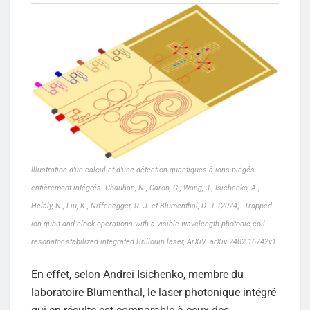
Illustration d’un calcul et d’une détection quantiques à ions piégés
entièrement intégrés. Chauhan, N., Caron, C., Wang, J., Isichenko, A.,
Helaly, N., Liu, K., Niffenegger, R. J. et Blumenthal, D. J. (2024). Trapped
ion qubit and clock operations with a visible wavelength photonic coil
resonator stabilized integrated Brillouin laser, ArXiV. arXiv:2402.16742v1.
En effet, selon Andrei Isichenko, membre du
laboratoire Blumenthal, le laser photonique intégré