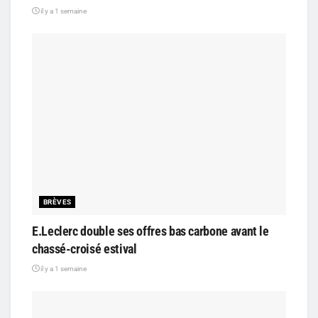
il y a 1 semaine
BRÈVES
E.Leclerc double ses offres bas carbone avant le
chassé-croisé estival
il y a 1 semaine