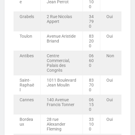
e
Jean Perrot
10
0
Grabels
2 Rue Nicolas
34
Oui
Appert
79
0
Toulon
Avenue Aristide
83
Oui
Briand
20
0
Antibes
Centre
06
Non
Commercial,
60
Palais des
0
Congrès
Saint-
1011 Boulevard
83
Oui
Raphaë
Jean Moulin
70
l
0
Cannes
140 Avenue
06
Oui
Francis Tonner
15
0
Bordea
28 rue
33
Oui
ux
Alexander
10
Fleming
0