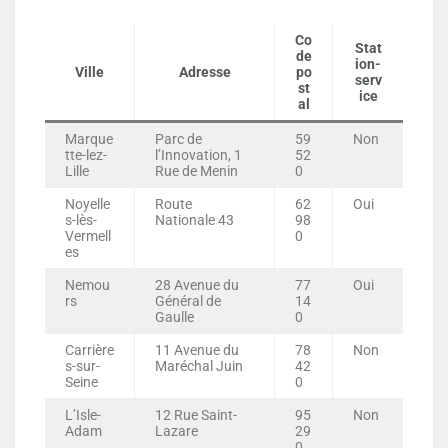
Co
Stat
de
ion-
Ville
Adresse
po
serv
st
ice
al
Marque
Parc de
59
Non
tte-lez-
l’Innovation, 1
52
Lille
Rue de Menin
0
Noyelle
Route
62
Oui
s-lès-
Nationale 43
98
Vermell
0
es
Nemou
28 Avenue du
77
Oui
rs
Général de
14
Gaulle
0
Carrière
11 Avenue du
78
Non
s-sur-
Maréchal Juin
42
Seine
0
L’Isle-
12 Rue Saint-
95
Non
Adam
Lazare
29
0