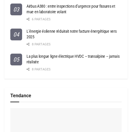
Airbus A380 : entre inspections d’urgence pour fissures et
mue en laboratoire volant
6 PARTAGES
L’énergie éolienne réduirait notre facture énergétique vers
2025
8 PARTAGES
La plus longue ligne électrique HVDC – transalpine – jamais
réalisée
8 PARTAGES
Tendance