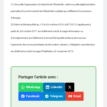
(1) Nouvelle Organisation du Marché de l’Electricité : cette nouvelle réglementation
permettra d’ouvrir le marché de l’électricité nucléaire aux différents fournisseurs
d’énergie.
(2) Selon le décret publié au J.O le 26 octobre 2010, la RT 2012 s’appliquera à
partir du 28 octobre 2011 aux bâtiments neufs à usage de bureaux ou
d’enseignement, aux bâtiments d’accueil de la petite enfance ainsi qu’aux
logements des zones prioritaires de rénovation urbaine. L’obligation sera étendue
aux bâtiments neufs à usage d’habitation, le 1er janvier 2013.
Partager l'article avec :
WhatsApp
LinkedIn
Facebook
Telegram
Email