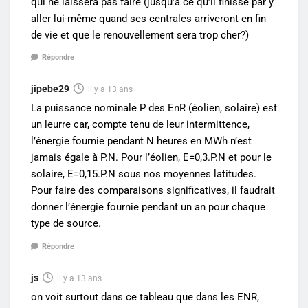
qui ne laissera pas faire (jusqu’à ce qu’il finisse par y
aller lui-même quand ses centrales arriveront en fin
de vie et que le renouvellement sera trop cher?)
Répondre
jipebe29
il y a 13 ans
La puissance nominale P des EnR (éolien, solaire) est
un leurre car, compte tenu de leur intermittence,
l’énergie fournie pendant N heures en MWh n’est
jamais égale à P.N. Pour l’éolien, E=0,3.P.N et pour le
solaire, E=0,15.P.N sous nos moyennes latitudes.
Pour faire des comparaisons significatives, il faudrait
donner l’énergie fournie pendant un an pour chaque
type de source.
Répondre
js
il y a 13 ans
on voit surtout dans ce tableau que dans les ENR,