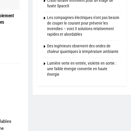
Crash lunaire imminent pour un étage de
fusée SpaceX
loiement
Les compagnies électriques n’ont pas besoin
les
de couper le courant pour prévenir les
incendies – voici 3 solutions relativement
rapides et abordables
Des ingénieurs observent des ondes de
chaleur quantiques à température ambiante
Lumière verte en entrée, violette en sortie :
une faible énergie convertie en haute
énergie
lables
une