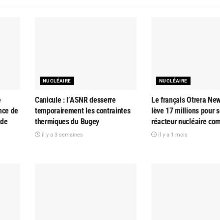
NUCLÉAIRE
NUCLÉAIRE
e
Canicule : l’ASNR desserre
Le français Otrera Ne
nce de
temporairement les contraintes
lève 17 millions pour 
 de
thermiques du Bugey
réacteur nucléaire co
il y a 3 semaines
il y a 1 mois