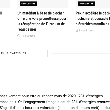
NUCLÉAIRE
NUCLÉAIRE
ll
Un matériau à base de biochar
Pékin accélère le dép
offre une voie prometteuse pour
nucléaire et bouscule 
la récupération de l’uranium de
hiérarchies mondiales
l’eau de mer
il y a 3 mois
il y a 3 mois
PLUS D'ARTICLES
 massivement pour être au rendez-vous de 2020 : 23% d’énergies
ançaise ». Or, l’engagement français est de 23% d’énergies renouve
git-il d’une « bourde » volontaire (il lisait un discours écrit) et d’