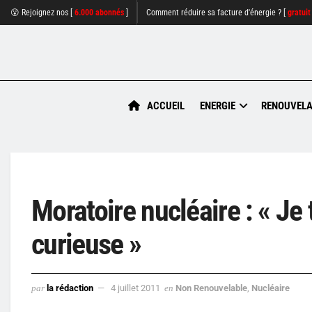
😮 Rejoignez nos [
6.000 abonnés
]
Comment réduire sa facture d'énergie ? [
gratuit
ACCUEIL
ENERGIE
RENOUVELA
Moratoire nucléaire : « Je
curieuse »
par
la rédaction
4 juillet 2011
en
Non Renouvelable
,
Nucléaire