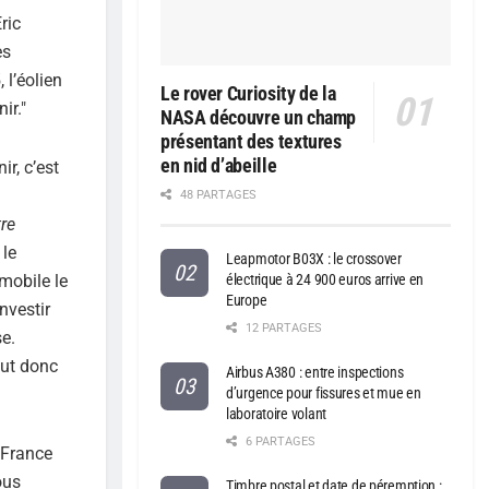
ric
es
 l’éolien
Le rover Curiosity de la
ir."
NASA découvre un champ
présentant des textures
en nid d’abeille
r, c’est
48 PARTAGES
re
 le
Leapmotor B03X : le crossover
mobile le
électrique à 24 900 euros arrive en
Europe
nvestir
12 PARTAGES
e.
faut donc
Airbus A380 : entre inspections
d’urgence pour fissures et mue en
laboratoire volant
6 PARTAGES
 France
ous
Timbre postal et date de péremption :