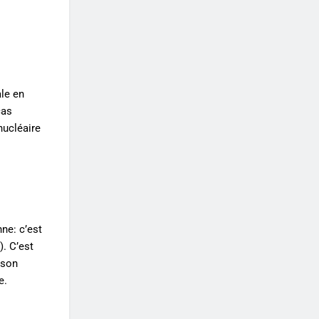
ale en
cas
nucléaire
ne: c’est
). C’est
 son
e.