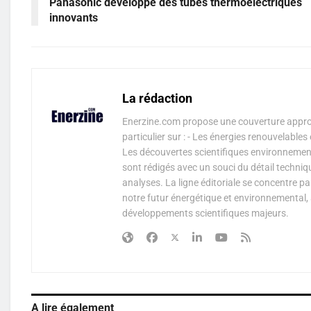
Panasonic développe des tubes thermoélectriques
innovants
La rédaction
Enerzine.com propose une couverture approf
particulier sur : - Les énergies renouvelable
Les découvertes scientifiques environnementa
sont rédigés avec un souci du détail techniq
analyses. La ligne éditoriale se concentre p
notre futur énergétique et environnemental, 
développements scientifiques majeurs.
A lire également