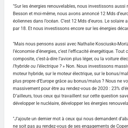
"Sur les énergies renouvelables, nous investissons aussi
Besson et moi-même, nous avons annoncé 12 Mds d’euros d’
éoliennes dans l’océan. C’est 12 Mds d’euros. Le solaire a 
par 18. Et nous investissons encore sur les énergies déc
"Mais nous pensons aussi avec Nathalie Kosciusko-Morizet,
l’économie d’énergies, c’est l’efficacité énergétique. Tout c
composite, c’est-à-dire l’avion plus léger, ou la voiture éle
l’hybride ou l’électrique ?
» Non. Nous investissons massive
moteur hybride, sur le moteur électrique, sur le bonus/ma
plus propre d’Europe grâce au bonus/malus ? Nous ne vou
massivement pour être au rendez-vous de 2020 : 23% d’é
D’ailleurs, tous ceux qui travaillent sur cette question save
développer le nucléaire, développer les énergies renouvela
"J’ajoute un dernier mot à ceux qui nous demandent d’aba
ne soit pas au rendez-vous de ses engagements de Copenh