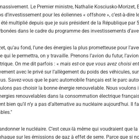
 massivement. Le Premier ministre, Nathalie Kosciusko-Morizet, E
investissement pour les éoliennes « offshore », c’est-à-dire l
été multiplié depuis que je suis président de la République par 5,
arbonées dans le cadre du programme des investissements d’aven
 qu’au fond, l’une des énergies la plus prometteuse pour l’aveni
e qui le permettra, on y travaille. Prenons l’avion du futur, l’avion
ctrique. On me dit parfois : «
mais est-ce que vous avez choisi ent
ment avec le privé sur l’allègement du poids des véhicules, sur
lus. Savez-vous que le parc automobile français est le parc auto
lons pas choisir la bonne énergie renouvelable. Nous voulons i
nergies renouvelables dans la consommation électrique français
nt bien qu’il n’y a pas d’alternative au nucléaire aujourd’hui. Il 
bles."
ndonner le nucléaire. C’est ceux-là même qui voudraient que la
ague sur les émissions de gaz à effet de serre. Parce que si n