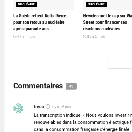
NUCLÉAIRE
NUCLÉAIRE
La Suède retient Rolls-Royce
Newcleo met le cap sur Wa
pour son retour au nucléaire
Street pour financer ses
après quarante ans
réacteurs nucléaires
il y a 1 mois
il y a 2 mois
Commentaires
43
fredo
il y a 15 ans
La transcription indique: « Nous voulons investir
renouvelables dans la consommation électrique fr
dans la consommation française d’énergie finale. S’a