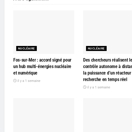
NUCLÉAIRE
NUCLÉAIRE
Fos-sur-Mer : accord signé pour
Des chercheurs réalisent l
un hub multi-énergies nucléaire
contrôle autonome à dista
et numérique
la puissance d’un réacteur
recherche en temps réel
il y a 1 semaine
il y a 1 semaine