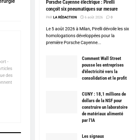
érurgie
Porsche Cayenne électrique : Pirelli
conçoit six pneumatiques sur mesure
PAR
LA RÉDACTION
6 août 2026
0
Le 5 août 2026 à Milan, Pirelli dévoile les six
homologations développées pour la
première Porsche Cayenne...
Comment Wall Street
ort -
pousse les entreprises
rticles
d’électricité vers la
que des
consolidation et le profit
çonnent
CUNY : 18,1 millions de
dollars de la NSF pour
construire un laboratoire
de matériaux alimenté
par l’IA
Les signaux