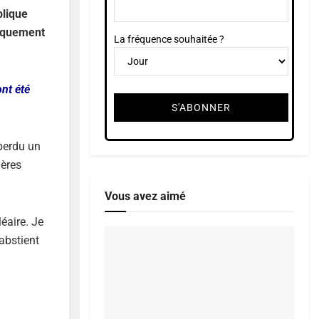
blique
fiquement
La fréquence souhaitée ?
ont été
 perdu un
hères
Vous avez aimé
léaire. Je
’abstient