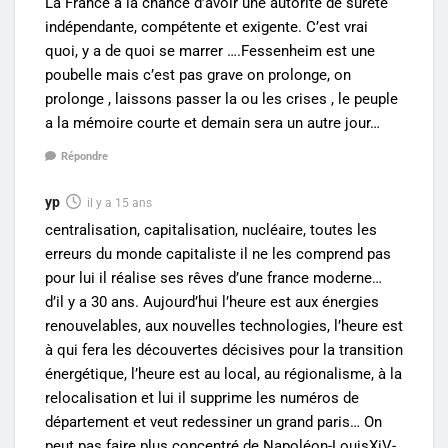
La France a la chance d’avoir une autorité de sûreté
indépendante, compétente et exigente. C’est vrai
quoi, y a de quoi se marrer ….Fessenheim est une
poubelle mais c’est pas grave on prolonge, on
prolonge , laissons passer la ou les crises , le peuple
a la mémoire courte et demain sera un autre jour…
Répondre
yp
il y a 15 ans
centralisation, capitalisation, nucléaire, toutes les
erreurs du monde capitaliste il ne les comprend pas
pour lui il réalise ses rêves d’une france moderne…
d’il y a 30 ans. Aujourd’hui l’heure est aux énergies
renouvelables, aux nouvelles technologies, l’heure est
à qui fera les découvertes décisives pour la transition
énergétique, l’heure est au local, au régionalisme, à la
relocalisation et lui il supprime les numéros de
département et veut redessiner un grand paris… On
peut pas faire plus concentré de Napoléon-LouisXiV-