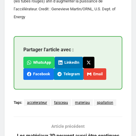
(les tubes rouges) afin d’augmenter la puissance de
l’accélérateur. Credit : Genevieve Martin/ORNL, U.S. Dept. of
Energy
Partager l'article avec :
WhatsApp
LinkedIn
Facebook
Telegram
Email
Tags:
accelerateur
faisceau
materiau
spallation
Article précédent
Les matériaux 3D peuvent aussi être exotiques