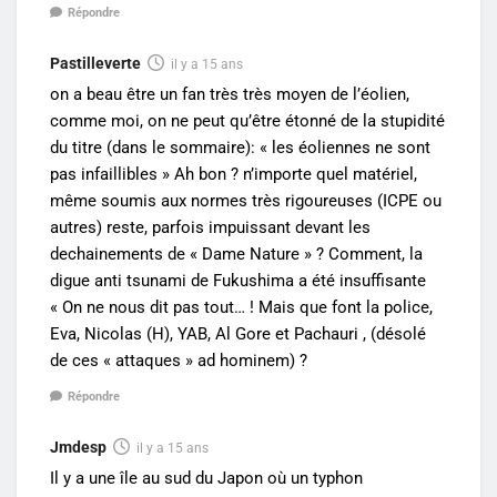
Répondre
Pastilleverte
il y a 15 ans
on a beau être un fan très très moyen de l’éolien,
comme moi, on ne peut qu’être étonné de la stupidité
du titre (dans le sommaire): « les éoliennes ne sont
pas infaillibles » Ah bon ? n’importe quel matériel,
même soumis aux normes très rigoureuses (ICPE ou
autres) reste, parfois impuissant devant les
dechainements de « Dame Nature » ? Comment, la
digue anti tsunami de Fukushima a été insuffisante
« On ne nous dit pas tout… ! Mais que font la police,
Eva, Nicolas (H), YAB, Al Gore et Pachauri , (désolé
de ces « attaques » ad hominem) ?
Répondre
Jmdesp
il y a 15 ans
Il y a une île au sud du Japon où un typhon