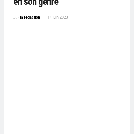
en son genre
par
la rédaction
14 juin 2023