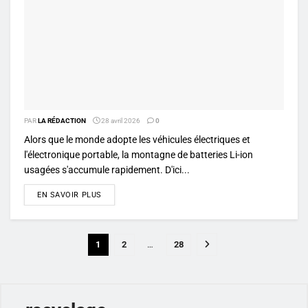
PAR
LA RÉDACTION
28 avril 2026
0
Alors que le monde adopte les véhicules électriques et
l'électronique portable, la montagne de batteries Li-ion
usagées s'accumule rapidement. D'ici...
DETAILS
EN SAVOIR PLUS
1
2
…
28