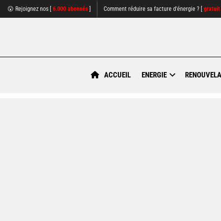
😮 Rejoignez nos [
6.000 abonnés
]
Comment réduire sa facture d'énergie ? [
gratuit
ACCUEIL
ENERGIE
RENOUVELA