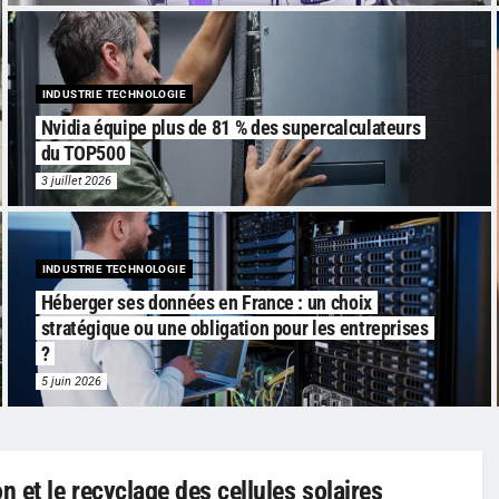
INDUSTRIE TECHNOLOGIE
Nvidia équipe plus de 81 % des supercalculateurs
du TOP500
3 juillet 2026
INDUSTRIE TECHNOLOGIE
Héberger ses données en France : un choix
stratégique ou une obligation pour les entreprises
?
5 juin 2026
 et le recyclage des cellules solaires