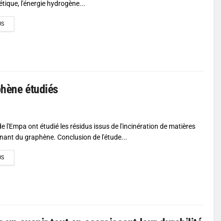
étique, l'énergie hydrogène...
DETAILS
US
phène étudiés
 l'Empa ont étudié les résidus issus de l'incinération de matières
nant du graphène. Conclusion de l'étude...
DETAILS
US