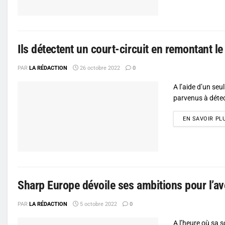
Ils détectent un court-circuit en remontant l
PAR
LA RÉDACTION
26 octobre 2022
0
A l’aide d’un seu
parvenus à détect
EN SAVOIR PL
Sharp Europe dévoile ses ambitions pour l’av
PAR
LA RÉDACTION
5 octobre 2022
0
A l’heure où sa