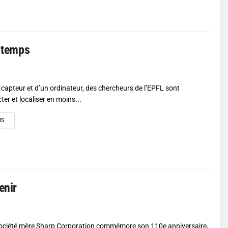
e temps
l capteur et d’un ordinateur, des chercheurs de l’EPFL sont
er et localiser en moins...
DETAILS
US
enir
 société mère Sharp Corporation commémore son 110e anniversaire,