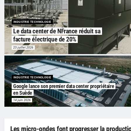
INDUSTRIE TECHNOLOGIE
Le data center de NFrance réduit sa
facture électrique de 20%
23 juillet 2026
INDUSTRIE TECHNOLOGIE
Google lance son premier data center propriétaire
en Suède
14 juin 2026
Les micro-ondes font progresser la production