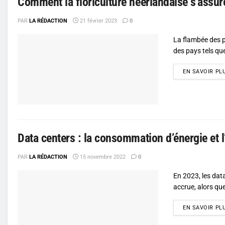
Comment la floriculture néerlandaise s’assure
PAR
LA RÉDACTION
21 février 2023
0
La flambée des p
des pays tels que
EN SAVOIR PL
Data centers : la consommation d’énergie et l’
PAR
LA RÉDACTION
15 novembre 2022
0
En 2023, les data
accrue, alors que
EN SAVOIR PL