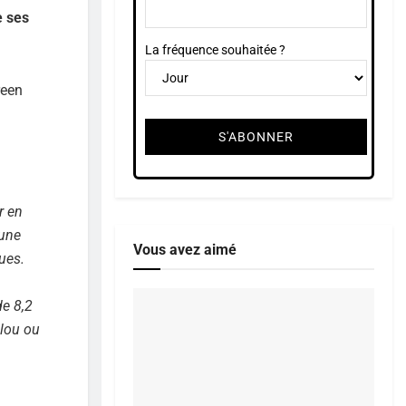
e ses
La fréquence souhaitée ?
reen
r en
 une
Vous avez aimé
ues.
de 8,2
ulou ou