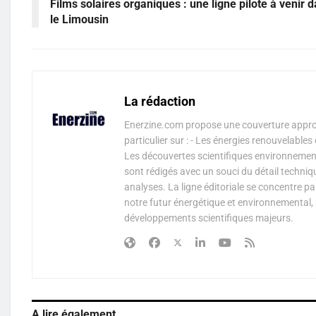
Films solaires organiques : une ligne pilote à venir 
le Limousin
La rédaction
Enerzine.com propose une couverture approf
particulier sur : - Les énergies renouvelable
Les découvertes scientifiques environnementa
sont rédigés avec un souci du détail techniq
analyses. La ligne éditoriale se concentre p
notre futur énergétique et environnemental, 
développements scientifiques majeurs.
A lire également