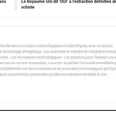
dans
Le Royaume-Uni dit ‘OUI’ à l’extraction définitive 
schiste
ondie des innovations technologiques et scientifiques, avec un accent
s et le stockage énergétique - Les avancées en matière de mobilité et transp
les - Les innovations technologiques - Les solutions pour l'habitat Les a
ue tout en restant accessibles, couvrant aussi bien l'actualité immédiate 
articulièrement sur les innovations et les avancées technologiques qui fa
avec une attention particulière portée aux solutions durables et aux