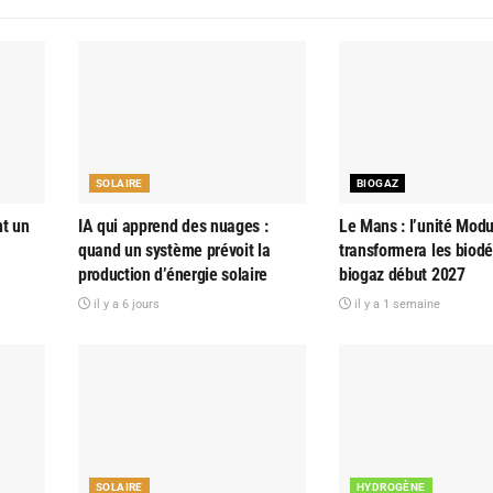
SOLAIRE
BIOGAZ
nt un
IA qui apprend des nuages :
Le Mans : l’unité Modu
quand un système prévoit la
transformera les biod
production d’énergie solaire
biogaz début 2027
il y a 6 jours
il y a 1 semaine
SOLAIRE
HYDROGÈNE