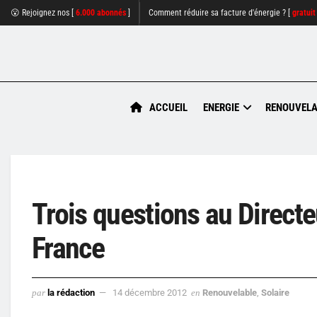
😮 Rejoignez nos [
6.000 abonnés
]
Comment réduire sa facture d'énergie ? [
gratuit
ACCUEIL
ENERGIE
RENOUVELA
Trois questions au Directe
France
par
la rédaction
14 décembre 2012
en
Renouvelable
,
Solaire