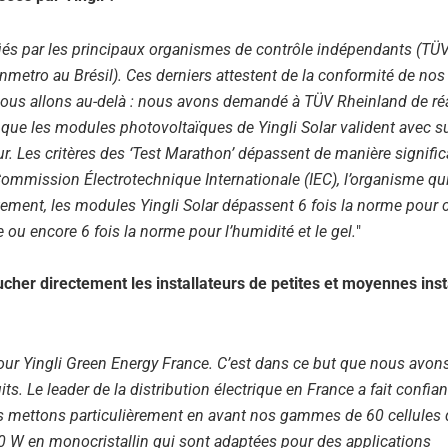
fiés par les principaux organismes de contrôle indépendants (TÜ
metro au Brésil). Ces derniers attestent de la conformité de no
nous allons au-delà : nous avons demandé à TÜV Rheinland de réa
e que les modules photovoltaïques de Yingli Solar valident avec 
eur. Les critères des ‘Test Marathon’ dépassent de manière signific
 Commission Électrotechnique Internationale (IEC), l’organisme qu
ement, les modules Yingli Solar dépassent 6 fois la norme pour c
 ou encore 6 fois la norme pour l’humidité et le gel.
"
ucher directement les installateurs de petites et moyennes inst
pour Yingli Green Energy France. C’est dans ce but que nous avon
ts. Le leader de la distribution électrique en France a fait confia
ous mettons particulièrement en avant nos gammes de 60 cellules 
0 W en monocristallin qui sont adaptées pour des applications