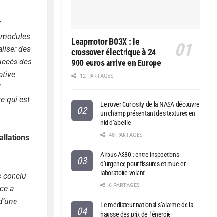
V
s modules
Leapmotor B03X : le
liser des
crossover électrique à 24
succès des
900 euros arrive en Europe
ative
12 PARTAGES
i
e qui est
Le rover Curiosity de la NASA découvre
un champ présentant des textures en
nid d’abeille
48 PARTAGES
allations
Airbus A380 : entre inspections
d’urgence pour fissures et mue en
laboratoire volant
s conclu
6 PARTAGES
nce à
d’une
Le médiateur national s’alarme de la
hausse des prix de l’énergie