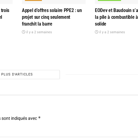
trois
Appel d’offres solaire PPE2 : un
EODev et Baudouin s’al
el
projet sur cinq seulement
la pile à combustible 
franchit la barre
solide
il y a 2 semaines
il y a 2 semaines
PLUS D'ARTICLES
*
 sont indiqués avec