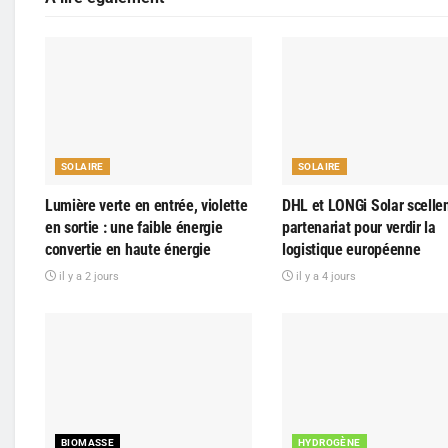
SOLAIRE
SOLAIRE
Lumière verte en entrée, violette
DHL et LONGi Solar scelle
en sortie : une faible énergie
partenariat pour verdir la
convertie en haute énergie
logistique européenne
il y a 2 jours
il y a 4 jours
BIOMASSE
HYDROGÈNE