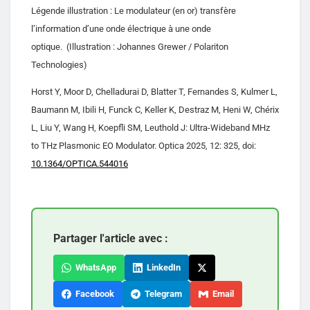
Légende illustration : Le modulateur (en or) transfère
l’information d’une onde électrique à une onde
optique. (Illustration : Johannes Grewer / Polariton
Technologies)
Horst Y, Moor D, Chelladurai D, Blatter T, Fernandes S, Kulmer L,
Baumann M, Ibili H, Funck C, Keller K, Destraz M, Heni W, Chérix
L, Liu Y, Wang H, Koepfli SM, Leuthold J: Ultra-Wideband MHz
to THz Plasmonic EO Modulator. Optica 2025, 12: 325, doi:
10.1364/OPTICA.544016
Partager l'article avec :
WhatsApp
LinkedIn
Facebook
Telegram
Email