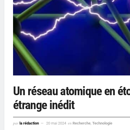
Un réseau atomique en étoi
étrange inédit
par
la rédaction
20 mai 2024
en
Recherche
,
Technologie