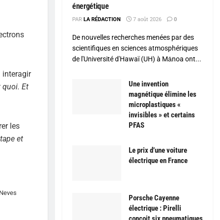
énergétique
PAR
LA RÉDACTION
7 août 2026
0
ectrons
De nouvelles recherches menées par des
scientifiques en sciences atmosphériques
de l'Université d'Hawaï (UH) à Mānoa ont...
interagir
Une invention
 quoi. Et
magnétique élimine les
microplastiques «
invisibles » et certains
PFAS
er les
étape et
Le prix d’une voiture
électrique en France
l Neves
Porsche Cayenne
électrique : Pirelli
conçoit six pneumatiques