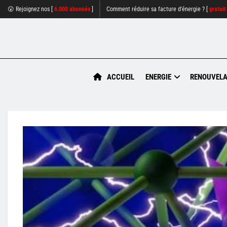
😮 Rejoignez nos [
6.000 abonnés
]
Comment réduire sa facture d'énergie ? [
gratuit
ACCUEIL
ENERGIE
RENOUVELA