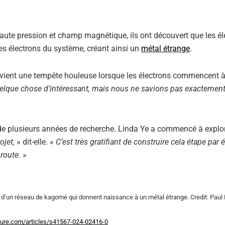
haute pression et champ magnétique, ils ont découvert que les él
es électrons du système, créant ainsi un
métal étrange
.
ent une tempête houleuse lorsque les électrons commencent à 
elque chose d’intéressant, mais nous ne savions pas exactement
 de plusieurs années de recherche. Linda Ye a commencé à explor
ojet,
» dit-elle. «
C’est très gratifiant de construire cela étape par 
route.
»
ieur d’un réseau de kagomé qui donnent naissance à un métal étrange. Credit: Pau
ture.com/articles/s41567-024-02416-0