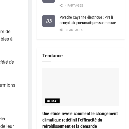
4 PARTAGES
Porsche Cayenne électrique : Pirelli
conçoit six pneumatiques sur mesure
3 PARTAGES
om de
bles à
Tendance
iété de
fermions
CLIMAT
Une étude révèle comment le changement
elée
climatique redéfinit l’efficacité du
refroidissement et la demande
de leur