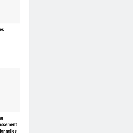
les
ma
passement
ionnelles