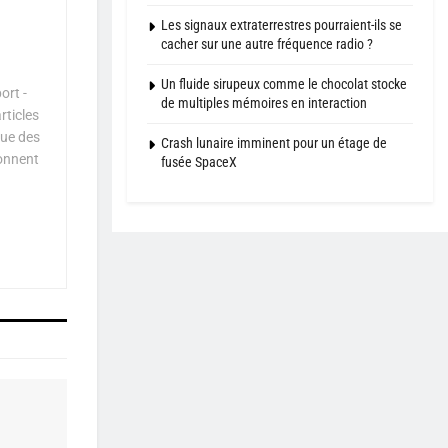
Les signaux extraterrestres pourraient-ils se
cacher sur une autre fréquence radio ?
Un fluide sirupeux comme le chocolat stocke
ort -
de multiples mémoires en interaction
rticles
que des
Crash lunaire imminent pour un étage de
çonnent
fusée SpaceX