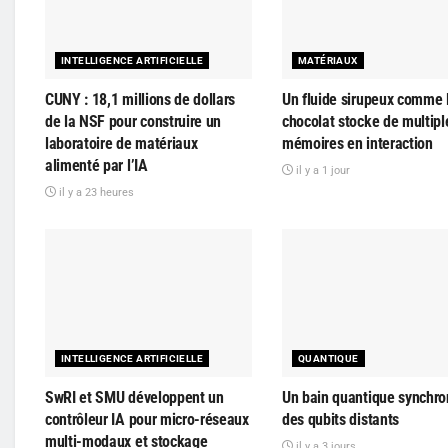
INTELLIGENCE ARTIFICIELLE
MATÉRIAUX
CUNY : 18,1 millions de dollars
Un fluide sirupeux comme 
de la NSF pour construire un
chocolat stocke de multipl
laboratoire de matériaux
mémoires en interaction
alimenté par l’IA
il y a 1 jour
il y a 23 heures
INTELLIGENCE ARTIFICIELLE
QUANTIQUE
SwRI et SMU développent un
Un bain quantique synchro
contrôleur IA pour micro-réseaux
des qubits distants
multi-modaux et stockage
il y a 3 jours