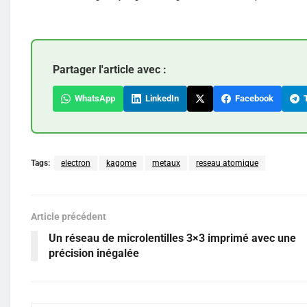
Partager l'article avec :
WhatsApp
LinkedIn
Facebook
T
Tags:
electron
kagome
metaux
reseau atomique
Article précédent
Un réseau de microlentilles 3×3 imprimé avec une
précision inégalée