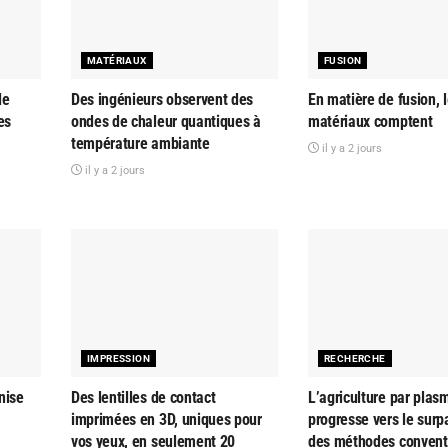
MATÉRIAUX
FUSION
le
Des ingénieurs observent des
En matière de fusion, 
es
ondes de chaleur quantiques à
matériaux comptent
température ambiante
il y a 2 jours
il y a 2 jours
IMPRESSION
RECHERCHE
nise
Des lentilles de contact
L’agriculture par plas
imprimées en 3D, uniques pour
progresse vers le sur
vos yeux, en seulement 20
des méthodes convent