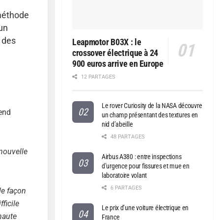
 méthode
 un
à des
Leapmotor B03X : le
crossover électrique à 24
900 euros arrive en Europe
12 PARTAGES
Le rover Curiosity de la NASA découvre
rend
un champ présentant des textures en
nid d’abeille
48 PARTAGES
nouvelle
Airbus A380 : entre inspections
d’urgence pour fissures et mue en
laboratoire volant
6 PARTAGES
e façon
ficile
Le prix d’une voiture électrique en
haute
France