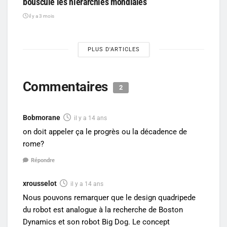
bouscule les hiérarchies mondiales
il y a 3 mois
PLUS D'ARTICLES
Commentaires
2
Bobmorane
il y a 14 ans
on doit appeler ça le progrès ou la décadence de
rome?
Répondre
xrousselot
il y a 14 ans
Nous pouvons remarquer que le design quadripede
du robot est analogue à la recherche de Boston
Dynamics et son robot Big Dog. Le concept