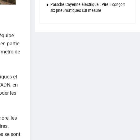
Porsche Cayenne électrique : Pirelli conçoit
six pneumatiques sur mesure
’équipe
en partie
e métro de
tiques et
l’ADN, en
oder les
ore, les
ires.
es se sont