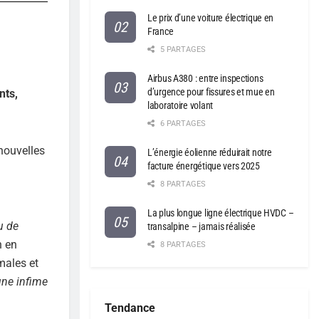
Le prix d’une voiture électrique en
France
5 PARTAGES
Airbus A380 : entre inspections
d’urgence pour fissures et mue en
nts,
laboratoire volant
6 PARTAGES
 nouvelles
L’énergie éolienne réduirait notre
facture énergétique vers 2025
8 PARTAGES
La plus longue ligne électrique HVDC –
u de
transalpine – jamais réalisée
n en
8 PARTAGES
males et
une infime
Tendance