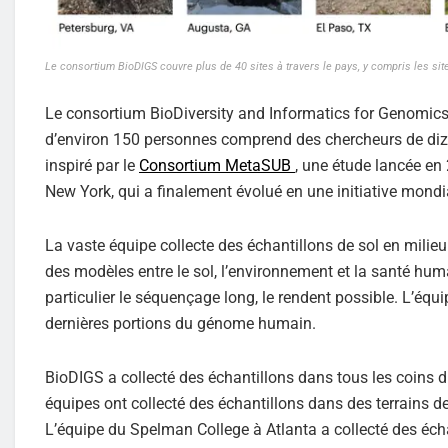
Le consortium BioDIGS couvre plus de 40 sites à travers le pays, y compris les sit
Le consortium BioDiversity and Informatics for Genomics 
d’environ 150 personnes comprend des chercheurs de dizai
inspiré par le
Consortium MetaSUB
, une étude lancée en
New York, qui a finalement évolué en une initiative mondi
La vaste équipe collecte des échantillons de sol en milieu 
des modèles entre le sol, l’environnement et la santé huma
particulier le séquençage long, le rendent possible. L’équ
dernières portions du génome humain.
BioDIGS a collecté des échantillons dans tous les coins du
équipes ont collecté des échantillons dans des terrains d
L’équipe du Spelman College à Atlanta a collecté des éch