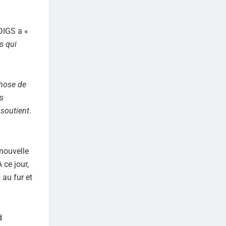
oDIGS a «
s qui
chose de
es
 soutient
.
 nouvelle
 ce jour,
 au fur et
d