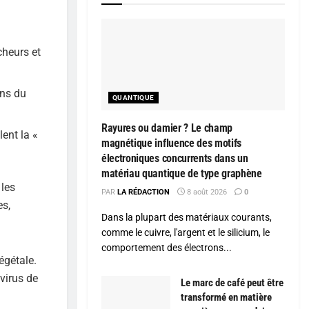
cheurs et
ons du
QUANTIQUE
Rayures ou damier ? Le champ
ent la «
magnétique influence des motifs
électroniques concurrents dans un
matériau quantique de type graphène
 les
PAR
LA RÉDACTION
8 août 2026
0
es,
Dans la plupart des matériaux courants,
comme le cuivre, l'argent et le silicium, le
comportement des électrons...
égétale.
virus de
Le marc de café peut être
transformé en matière