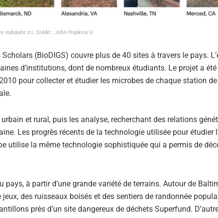
es indiqués ici
. Crédit : John Hopkins U.
Scholars (BioDIGS) couvre plus de 40 sites à travers le pays. L
nes d’institutions, dont de nombreux étudiants. Le projet a été 
 2010 pour collecter et étudier les microbes de chaque station d
ale.
urbain et rural, puis les analyse, recherchant des relations géné
ine. Les progrès récents de la technologie utilisée pour étudier 
ipe utilise la même technologie sophistiquée qui a permis de déc
 pays, à partir d’une grande variété de terrains. Autour de Baltim
e jeux, des ruisseaux boisés et des sentiers de randonnée popula
antillons près d’un site dangereux de déchets Superfund. D’autr