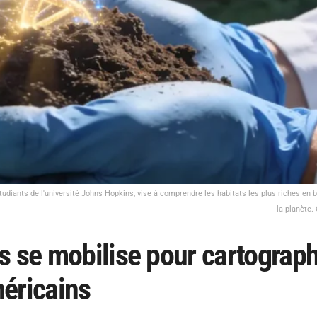
tudiants de l'université Johns Hopkins, vise à comprendre les habitats les plus riches en b
la planète.
s se mobilise pour cartograph
éricains