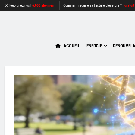
😮 Rejoignez nos [
6.000 abonnés
]
Comment réduire sa facture d'énergie ? [
gratuit
ACCUEIL
ENERGIE
RENOUVELA