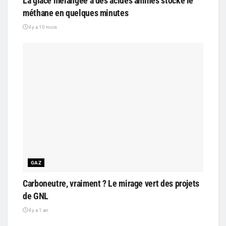
La glace mélangée à des acides aminés stocke le
méthane en quelques minutes
il y a 10 mois
GAZ
Carboneutre, vraiment ? Le mirage vert des projets
de GNL
il y a 1 an