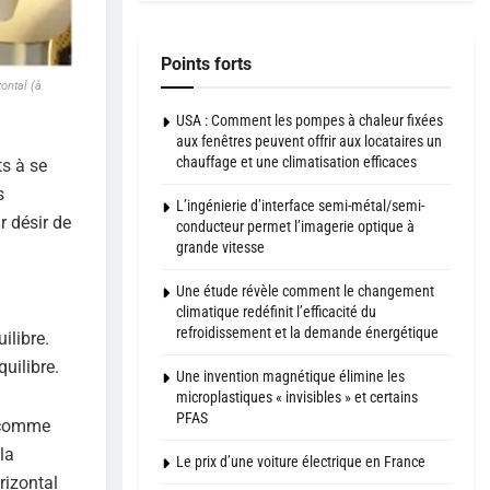
Points forts
ontal (à
USA : Comment les pompes à chaleur fixées
aux fenêtres peuvent offrir aux locataires un
chauffage et une climatisation efficaces
ts à se
s
L’ingénierie d’interface semi-métal/semi-
r désir de
conducteur permet l’imagerie optique à
grande vitesse
Une étude révèle comment le changement
climatique redéfinit l’efficacité du
refroidissement et la demande énergétique
ilibre.
quilibre.
Une invention magnétique élimine les
microplastiques « invisibles » et certains
PFAS
é comme
la
Le prix d’une voiture électrique en France
rizontal