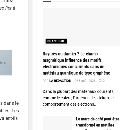
 États-
e fier à
QUANTIQUE
Rayures ou damier ? Le champ
magnétique influence des motifs
iale.
électroniques concurrents dans un
matériau quantique de type graphène
PAR
LA RÉDACTION
8 août 2026
0
Dans la plupart des matériaux courants,
comme le cuivre, l'argent et le silicium, le
rs dans le
comportement des électrons...
tiles. Les
aient-ils
Le marc de café peut être
transformé en matière