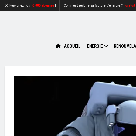
😮 Rejoignez nos [
6.000 abonnés
]
Comment réduire sa facture d'énergie ? [
gratuit
ACCUEIL
ENERGIE
RENOUVELA