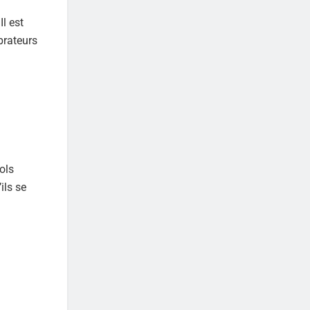
l est
brateurs
ols
ils se