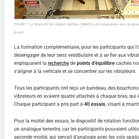
FIGURE 1. Le dispositif de rotation multiaxe (MARS) a été programmé avec la dynami
droite).
La formation complémentaire, pour les participants qui l’
désengager de leur sens vestibulaire et à se fier aux vibra
impliquaient la
recherche
de
points d’équilibre
cachés non 
s’aligner à la verticale et se concentrer sur les vibrateurs.
Tous les participants ont reçu un bandeau, des bouchons d’
vibrateurs en avaient quatre attachés à chaque bras, qui é
Chaque participant a pris part à
40 essais
, visant à maint
Pour la moitié des essais, le dispositif de rotation fonct
un analogue terrestre, car les participants pouvaient utilis
seconde moitié, qui servait d’analogie avec les vols spatia