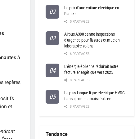
Le prix d’une voiture électrique en
France
5 PARTAGES
es
Airbus A380 : entre inspections
d’urgence pour fissures et mue en
laboratoire volant
6 PARTAGES
ronautes à
L’énergie éolienne réduirait notre
facture énergétique vers 2025
8 PARTAGES
es repères
La plus longue ligne électrique HVDC –
ositifs
transalpine – jamais réalisée
ion et
8 PARTAGES
endront
Tendance