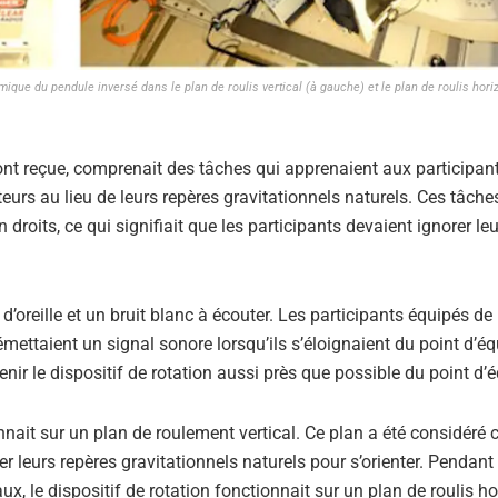
que du pendule inversé dans le plan de roulis vertical (à gauche) et le plan de roulis horiz
ont reçue, comprenait des tâches qui apprenaient aux participan
teurs au lieu de leurs repères gravitationnels naturels. Ces tâche
droits, ce qui signifiait que les participants devaient ignorer leu
oreille et un bruit blanc à écouter. Les participants équipés de
mettaient un signal sonore lorsqu’ils s’éloignaient du point d’équ
enir le dispositif de rotation aussi près que possible du point d’é
ionnait sur un plan de roulement vertical. Ce plan a été considér
er leurs repères gravitationnels naturels pour s’orienter. Pendant 
ux, le dispositif de rotation fonctionnait sur un plan de roulis ho