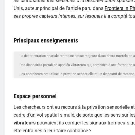
les astronautes très sensibles à la désorientation spatiale 
Unis, auteur principal de l’article paru dans
Frontiers in P
ses propres capteurs internes, sur lesquels il a compté tou
Principaux enseignements
La désorientation spatiale reste une cause majeure d’accidents mortels en a
Des dispositifs portables appelés vibrateurs qui, combinés à une formation s
Les chercheurs ont utilisé la privation sensorielle et un dispositif de rotatio
Espace personnel
Les chercheurs ont eu recours à la privation sensorielle et
cadre d’un vol spatial simulé, de sorte que les sens sur l
vibrateurs
pouvaient-ils corriger les signaux trompeurs qu
être entraînés à leur faire confiance ?