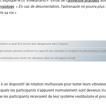
»
, explique le Dr Vivekanand P. Vimal de l’
université Brandeis
aux
hysiology
. «
En cas de désorientation, l’astronaute ne pourra plus s
te sa vie.
«
viation et peut être encore plus dangereuse dans l’espace.
pécialisée, peuvent améliorer la capacité des individus à combattre la désorientation spat
n multiaxiale pour tester les vibrateurs dans un vol spatial simulé.
 à un dispositif de rotation multiaxiale pour tester leurs vibrateu
esquels les participants s’appuient normalement sont devenus inu
e les participants recevaient de leur système vestibulaire et pouv