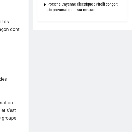
Porsche Cayenne électrique : Pirelli conçoit
six pneumatiques sur mesure
t ils
façon dont
 des
mation.
et s’est
le groupe