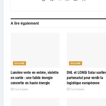
A lire également
SOLAIRE
SOLAIRE
Lumière verte en entrée, violette
DHL et LONGi Solar scelle
en sortie : une faible énergie
partenariat pour verdir la
convertie en haute énergie
logistique européenne
il y a 2 jours
il y a 4 jours