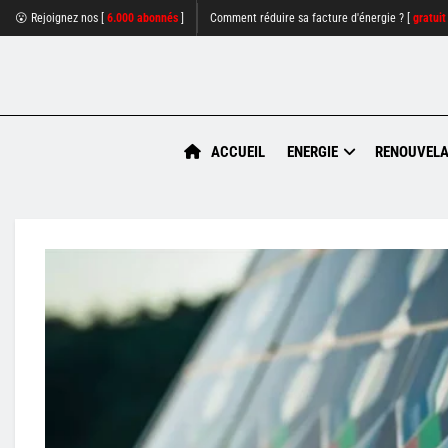
😮 Rejoignez nos [
6.000 abonnés
]
Comment réduire sa facture d'énergie ? [
gratuit
ACCUEIL
ENERGIE
RENOUVELA