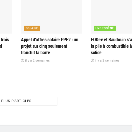
SOLAIRE
HYDROGÈNE
trois
Appel d’offres solaire PPE2 : un
EODev et Baudouin s’al
el
projet sur cinq seulement
la pile à combustible 
franchit la barre
solide
il y a 2 semaines
il y a 2 semaines
PLUS D'ARTICLES