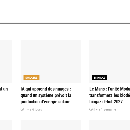
SOLAIRE
BIOGAZ
nt un
IA qui apprend des nuages :
Le Mans : l’unité Modu
quand un système prévoit la
transformera les biod
production d’énergie solaire
biogaz début 2027
il y a 6 jours
il y a 1 semaine