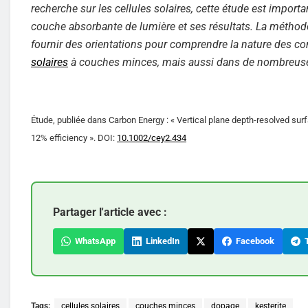
recherche sur les cellules solaires, cette étude est impor
couche absorbante de lumière et ses résultats. La méthodo
fournir des orientations pour comprendre la nature des 
solaires
à couches minces, mais aussi dans de nombreuses
Étude, publiée dans Carbon Energy : « Vertical plane depth-resolved surfa
12% efficiency ». DOI:
10.1002/cey2.434
Partager l'article avec :
WhatsApp
LinkedIn
Facebook
T
Tags:
cellules solaires
couches minces
dopage
kesterite