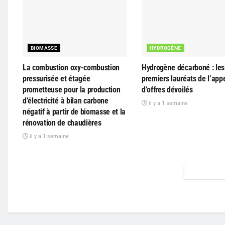
BIOMASSE
HYDROGÈNE
La combustion oxy-combustion
Hydrogène décarboné : les 
pressurisée et étagée
premiers lauréats de l’app
prometteuse pour la production
d’offres dévoilés
d’électricité à bilan carbone
il y a 1 semaine
négatif à partir de biomasse et la
rénovation de chaudières
il y a 1 semaine