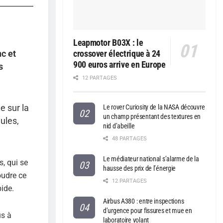
Leapmotor B03X : le
c et
crossover électrique à 24
900 euros arrive en Europe
s
12 PARTAGES
e sur la
Le rover Curiosity de la NASA découvre
un champ présentant des textures en
ules,
nid d’abeille
48 PARTAGES
Le médiateur national s’alarme de la
s, qui se
hausse des prix de l’énergie
oudre ce
12 PARTAGES
pide.
Airbus A380 : entre inspections
d’urgence pour fissures et mue en
us à
laboratoire volant