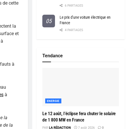
s de cette
6 PARTAGES
Le prix d’une voiture électrique en
France
ectent la
4 PARTAGES
surface et
 à
Tendance
éfauts à
eau
es
à
ENERGIE
Le 12 août, l’éclipse fera chuter le solaire
e la
de 1 800 MW en France
e de la
PAR
LA RÉDACTION
7 août 2026
0