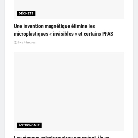
DÉCHETS
Une invention magnétique élimine les
microplastiques « invisibles » et certains PFAS
il y a 4 heures
ASTRONOMIE
Les signaux extraterrestres pourraient-ils se