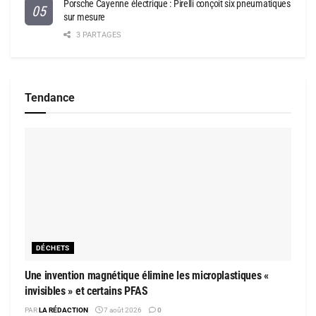
Porsche Cayenne électrique : Pirelli conçoit six pneumatiques
sur mesure
3 PARTAGES
Tendance
DÉCHETS
Une invention magnétique élimine les microplastiques «
invisibles » et certains PFAS
PAR
LA RÉDACTION
7 août 2026
0