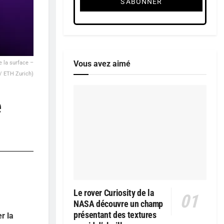
Vous avez aimé
e la surface –
 / ETH Zurich)
e
Le rover Curiosity de la
NASA découvre un champ
présentant des textures
r la