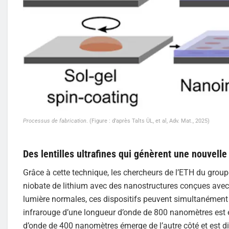
Processus de fabrication
. (Figure : d’après Talts ÜL, et al, Adv. Mat., 2025)
Des lentilles ultrafines qui génèrent une nouvelle
Grâce à cette technique, les chercheurs de l’ETH du grou
niobate de lithium avec des nanostructures conçues avec 
lumière normales, ces dispositifs peuvent simultanément m
infrarouge d’une longueur d’onde de 800 nanomètres est 
d’onde de 400 nanomètres émerge de l’autre côté et est di