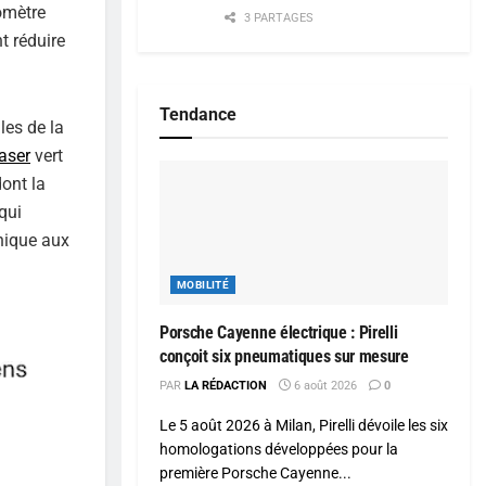
omètre
3 PARTAGES
t réduire
Tendance
les de la
laser
vert
dont la
qui
onique aux
MOBILITÉ
Porsche Cayenne électrique : Pirelli
conçoit six pneumatiques sur mesure
PAR
LA RÉDACTION
6 août 2026
0
Le 5 août 2026 à Milan, Pirelli dévoile les six
homologations développées pour la
première Porsche Cayenne...