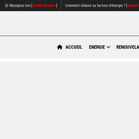
😮 Rejoignez nos [
6.000 abonnés
]
Comment réduire sa facture d'énergie ? [
gratuit
ACCUEIL
ENERGIE
RENOUVELA