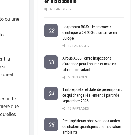
en nid d’abeille
48 PARTAGES
oto ou une
Leapmotor B03X : le crossover
électrique à 24 900 euros arrive en
to
Europe
12 PARTAGES
Airbus A380 : entre inspections
nt la
d’urgence pour fissures et mue en
des
laboratoire volant
ppareil
6 PARTAGES
Timbre postal et date de péremption :
ce qui change réellement à partir de
er cette
septembre 2026
nière que
16 PARTAGES
qu’elles
Des ingénieurs observent des ondes
de chaleur quantiques à température
ambiante