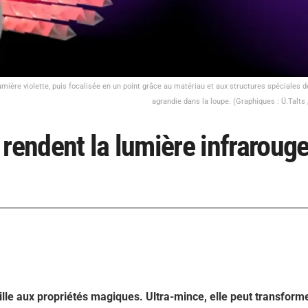
lumière violette, puis focalisée en un point grâce au matériau et aux structures spéciales d
agrandie dans la loupe. (Graphiques : Ü.Talts
i rendent la lumière infraroug
ille aux propriétés magiques. Ultra-mince, elle peut transforme