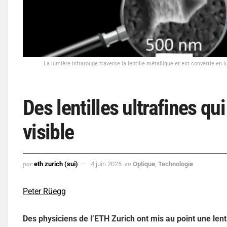
La lumière infrarouge traverse la lentille métallique et est convertie en 
Des lentilles ultrafines qu
visible
par
eth zurich (sui)
4 juin 2025
en
Optique
,
Technologie
Peter Rüegg
Des physiciens de l’ETH Zurich ont mis au point une lent