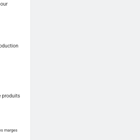
pour
roduction
e produits
 les marges