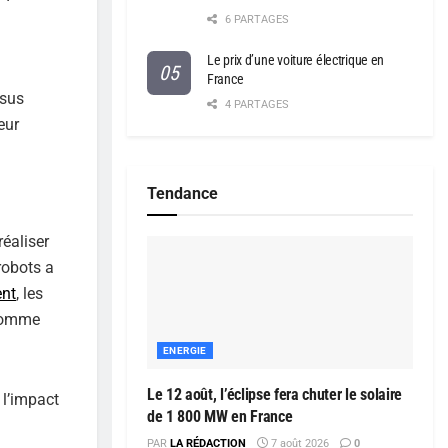
6 PARTAGES
Le prix d’une voiture électrique en
France
ssus
4 PARTAGES
eur
Tendance
réaliser
robots a
ent
, les
 comme
ENERGIE
Le 12 août, l’éclipse fera chuter le solaire
 l’impact
de 1 800 MW en France
PAR
LA RÉDACTION
7 août 2026
0