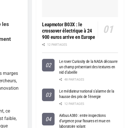
e les
Leapmotor B03X : le
crossover électrique à 24
900 euros arrive en Europe
mment
12 PARTAGES
Le rover Curiosity de la NASA découvre
un champ présentant des textures en
nid d’abeille
les marges
48 PARTAGES
ercheurs,
innovation
Le médiateur national s’alarme de la
hausse des prix de l’énergie
12 PARTAGES
t, ce
Airbus A380 : entre inspections
t faible,
d’urgence pour fissures et mue en
 que
laboratoire volant