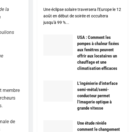
de la
Une éclipse solaire traversera l'Europe le 12
août en début de soirée et occultera
à
jusqu'à 99 %...
voulions
USA : Comment les
pompes à chaleur fixées
aux fenêtres peuvent
ue
offrir aux locataires un
chauffage et une
climatisation efficaces
L’ingénierie d’interface
semi-métal/semi-
ait membre
conducteur permet
ercheurs
l’imagerie optique à
s.
grande vitesse
onale de
Une étude révèle
s
comment le changement