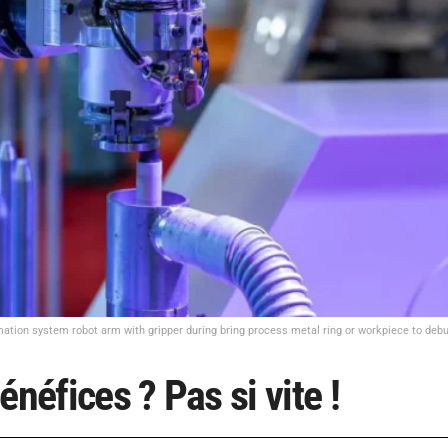
ation system robot arm with gripper during bring process metal ring or workpiece to deb
néfices ? Pas si vite !