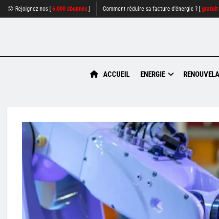
😮 Rejoignez nos [
6.000 abonnés
]
Comment réduire sa facture d'énergie ? [
gratuit
ACCUEIL
ENERGIE
RENOUVELA