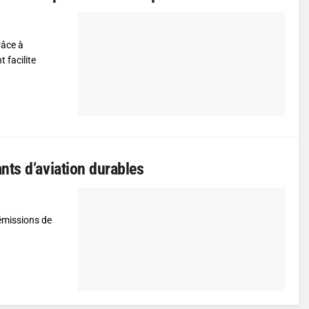
râce à
 facilite
nts d’aviation durables
émissions de