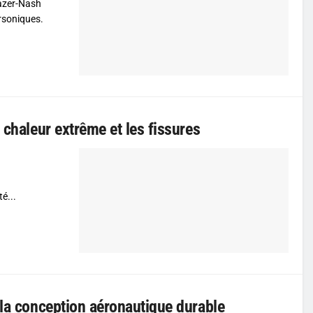
azer-Nash
rsoniques.
 chaleur extrême et les fissures
é...
 la conception aéronautique durable