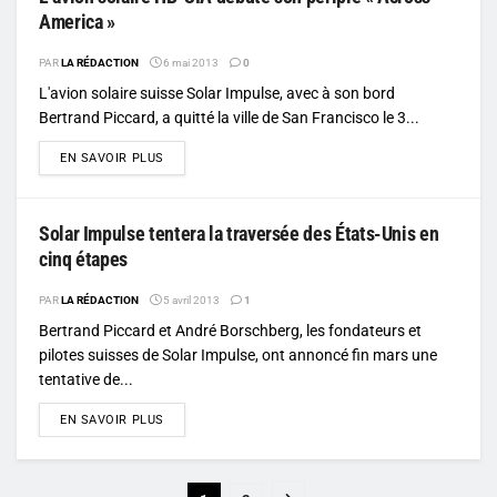
America »
PAR
LA RÉDACTION
6 mai 2013
0
L'avion solaire suisse Solar Impulse, avec à son bord
Bertrand Piccard, a quitté la ville de San Francisco le 3...
DETAILS
EN SAVOIR PLUS
Solar Impulse tentera la traversée des États-Unis en
cinq étapes
PAR
LA RÉDACTION
5 avril 2013
1
Bertrand Piccard et André Borschberg, les fondateurs et
pilotes suisses de Solar Impulse, ont annoncé fin mars une
tentative de...
DETAILS
EN SAVOIR PLUS