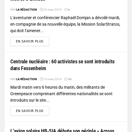
PAR
LA RÉDACTION
20 mars 2014
6
L'aventurier et conférencier Raphaël Domjan a dévoilé mardi,
en compagnie de sa nouvelle équipe, la Mission SolarStratos,
qui doit l’amener...
DETAILS
EN SAVOIR PLUS
Centrale nucléaire : 60 activistes se sont introduits
dans Fessenheim
PAR
LA RÉDACTION
19 mars 2014
36
Mardi matin vers 6 heures du matin, des militants de
Greenpeace comprenant différentes nationalités se sont
introduits sur le site...
DETAILS
EN SAVOIR PLUS
L’avion solaire HB-SIA débute son périple « Across