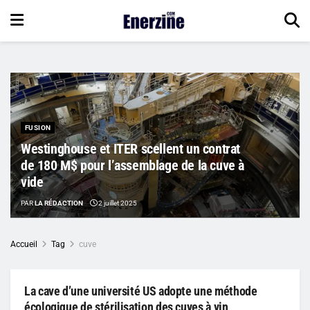
FUSION
Westinghouse et ITER scellent un contrat
de 180 M$ pour l’assemblage de la cuve à
vide
PAR
LA RÉDACTION
2 juillet 2025
Accueil
Tag
cuve
La cave d’une université US adopte une méthode
écologique de stérilisation des cuves à vin