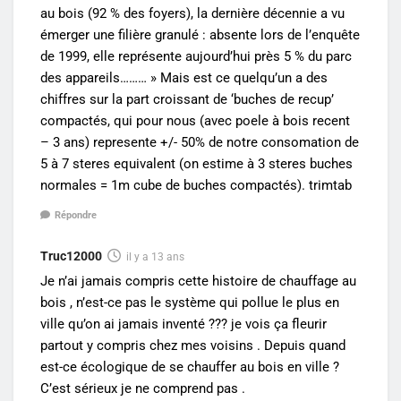
au bois (92 % des foyers), la dernière décennie a vu
émerger une filière granulé : absente lors de l’enquête
de 1999, elle représente aujourd’hui près 5 % du parc
des appareils……… » Mais est ce quelqu’un a des
chiffres sur la part croissant de ‘buches de recup’
compactés, qui pour nous (avec poele à bois recent
– 3 ans) represente +/- 50% de notre consomation de
5 à 7 steres equivalent (on estime à 3 steres buches
normales = 1m cube de buches compactés). trimtab
Répondre
Truc12000
il y a 13 ans
Je n’ai jamais compris cette histoire de chauffage au
bois , n’est-ce pas le système qui pollue le plus en
ville qu’on ai jamais inventé ??? je vois ça fleurir
partout y compris chez mes voisins . Depuis quand
est-ce écologique de se chauffer au bois en ville ?
C’est sérieux je ne comprend pas .