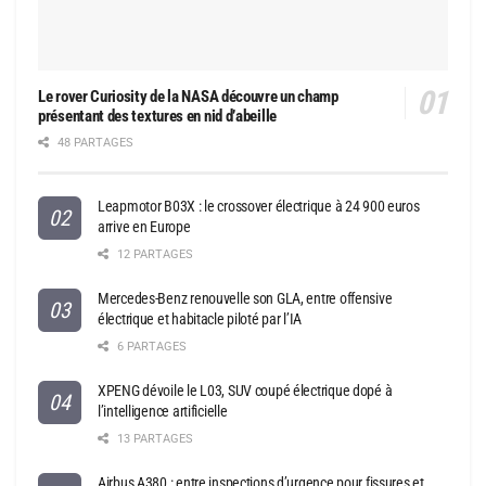
Le rover Curiosity de la NASA découvre un champ
présentant des textures en nid d’abeille
48 PARTAGES
Leapmotor B03X : le crossover électrique à 24 900 euros
arrive en Europe
12 PARTAGES
Mercedes-Benz renouvelle son GLA, entre offensive
électrique et habitacle piloté par l’IA
6 PARTAGES
XPENG dévoile le L03, SUV coupé électrique dopé à
l’intelligence artificielle
13 PARTAGES
Airbus A380 : entre inspections d’urgence pour fissures et