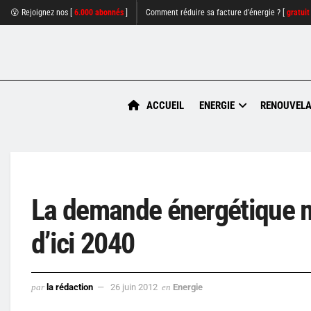
😮 Rejoignez nos [
6.000 abonnés
]
Comment réduire sa facture d'énergie ? [
gratuit
ACCUEIL
ENERGIE
RENOUVELA
La demande énergétique m
d’ici 2040
par
la rédaction
26 juin 2012
en
Energie