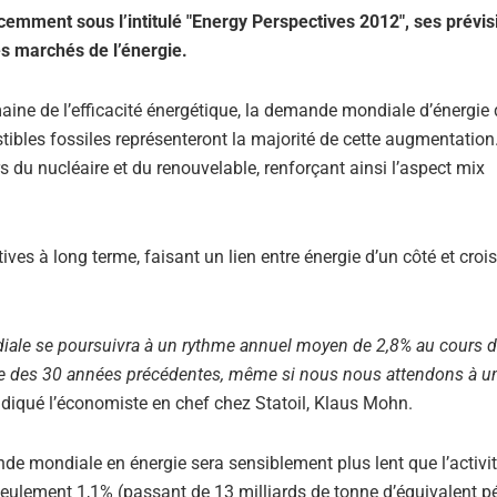
cemment sous l’intitulé "Energy Perspectives 2012", ses prévis
es marchés de l’énergie.
ine de l’efficacité énergétique, la demande mondiale d’énergie 
ibles fossiles représenteront la majorité de cette augmentation
 du nucléaire et du renouvelable, renforçant ainsi l’aspect mix
tives à long terme, faisant un lien entre énergie d’un côté et cro
ale se poursuivra à un rythme annuel moyen de 2,8% au cours de
ne des 30 années précédentes, même si nous nous attendons à u
indiqué l’économiste en chef chez Statoil, Klaus Mohn.
ande mondiale en énergie sera sensiblement plus lent que l’activi
lement 1,1% (passant de 13 milliards de tonne d’équivalent pé