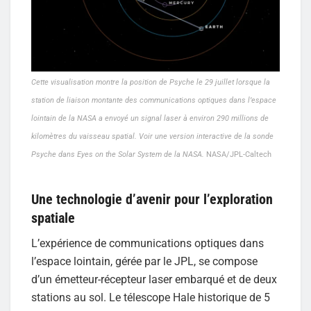
Cette visualisation montre la position de Psyche le 29 juillet lorsque la
station de liaison montante des communications optiques dans l’espace
lointain de la NASA a envoyé un signal laser à environ 290 millions de
kilomètres du vaisseau spatial. Voir une version interactive de la sonde
Psyche dans Eyes on the Solar System de la NASA.
NASA/JPL-Caltech
Une technologie d’avenir pour l’exploration
spatiale
L’expérience de communications optiques dans
l’espace lointain, gérée par le JPL, se compose
d’un émetteur-récepteur laser embarqué et de deux
stations au sol. Le télescope Hale historique de 5