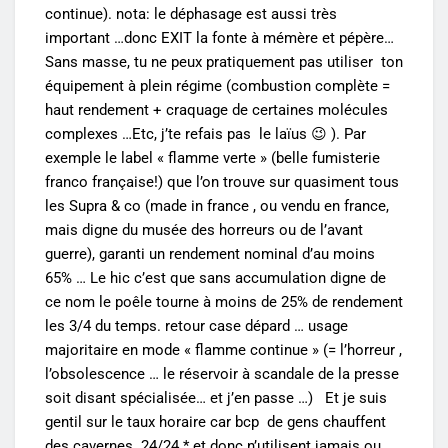
continue). nota: le déphasage est aussi très
important …donc EXIT la fonte à mémère et pépère…
Sans masse, tu ne peux pratiquement pas utiliser ton
équipement à plein régime (combustion complète =
haut rendement + craquage de certaines molécules
complexes …Etc, j’te refais pas le laïus 😉 ). Par
exemple le label « flamme verte » (belle fumisterie
franco française!) que l’on trouve sur quasiment tous
les Supra & co (made in france , ou vendu en france,
mais digne du musée des horreurs ou de l’avant
guerre), garanti un rendement nominal d’au moins
65% … Le hic c’est que sans accumulation digne de
ce nom le poêle tourne à moins de 25% de rendement
les 3/4 du temps. retour case dépard … usage
majoritaire en mode « flamme continue » (= l’horreur ,
l’obsolescence … le réservoir à scandale de la presse
soit disant spécialisée… et j’en passe …) Et je suis
gentil sur le taux horaire car bcp de gens chauffent
des cavernes 24/24 * et donc n’utilisent jamais ou