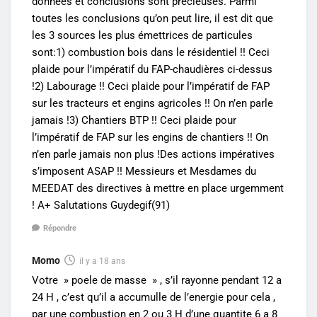
données et conclusions sont précieuses. Parmi
toutes les conclusions qu’on peut lire, il est dit que
les 3 sources les plus émettrices de particules
sont:1) combustion bois dans le résidentiel !! Ceci
plaide pour l’impératif du FAP-chaudières ci-dessus
!2) Labourage !! Ceci plaide pour l’impératif de FAP
sur les tracteurs et engins agricoles !! On n’en parle
jamais !3) Chantiers BTP !! Ceci plaide pour
l’impératif de FAP sur les engins de chantiers !! On
n’en parle jamais non plus !Des actions impératives
s’imposent ASAP !! Messieurs et Mesdames du
MEEDAT des directives à mettre en place urgemment
! A+ Salutations Guydegif(91)
Répondre
Momo
il y a 18 ans
Votre » poele de masse » , s’il rayonne pendant 12 a
24 H , c’est qu’il a accumulle de l’energie pour cela ,
par une combustion en 2 ou 3 H d’une quantite 6 a 8