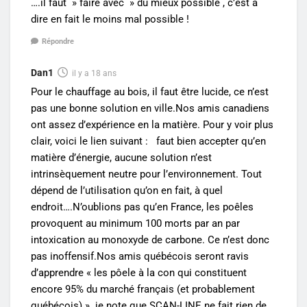
….il faut » faire avec » du mieux possible , c’est a
dire en fait le moins mal possible !
Répondre
Dan1
il y a 18 ans
Pour le chauffage au bois, il faut être lucide, ce n’est
pas une bonne solution en ville.Nos amis canadiens
ont assez d’expérience en la matière. Pour y voir plus
clair, voici le lien suivant : faut bien accepter qu’en
matière d’énergie, aucune solution n’est
intrinsèquement neutre pour l’environnement. Tout
dépend de l’utilisation qu’on en fait, à quel
endroit….N’oublions pas qu’en France, les poêles
provoquent au minimum 100 morts par an par
intoxication au monoxyde de carbone. Ce n’est donc
pas inoffensif.Nos amis québécois seront ravis
d’apprendre « les pôele à la con qui constituent
encore 95% du marché français (et probablement
québécois) ». je note que SCAN-LINE ne fait rien de