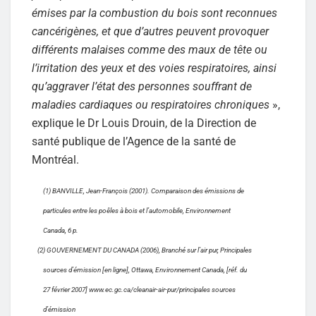
émises par la combustion du bois sont reconnues
cancérigènes, et que d’autres peuvent provoquer
différents malaises comme des maux de tête ou
l’irritation des yeux et des voies respiratoires, ainsi
qu’aggraver l’état des personnes souffrant de
maladies cardiaques ou respiratoires chroniques
»,
explique le Dr Louis Drouin, de la
Direction de
santé publique de l’Agence de la santé
de
Montréal
.
(1) BANVILLE, Jean-François (2001). Comparaison des émissions de
particules entre les poêles à bois et l’automobile, Environnement
Canada, 6 p.
(2) GOUVERNEMENT DU CANADA (2006), Branché sur l’air pur, Principales
sources d’émission [en ligne], Ottawa, Environnement Canada, [réf. du
27 février 2007] www.ec.gc.ca/cleanair-air-pur/principales sources
d’émission