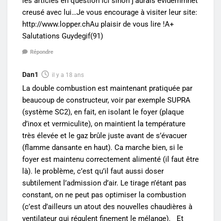
les articles en question ici sinon j’aurais évidemmnet
creusé avec lui…Je vous encourage à visiter leur site:
http://www.lopper.chAu
plaisir de vous lire !A+
Salutations Guydegif(91)
Répondre
Dan1
il y a 18 ans
La double combustion est maintenant pratiquée par
beaucoup de constructeur, voir par exemple SUPRA
(système SC2), en fait, en isolant le foyer (plaque
d’inox et vermiculite), on maintient la température
très élevée et le gaz brûle juste avant de s’évacuer
(flamme dansante en haut). Ca marche bien, si le
foyer est maintenu correctement alimenté (il faut être
là). le problème, c’est qu’il faut aussi doser
subtilement l’admission d’air. Le tirage n’étant pas
constant, on ne peut pas optimiser la combustion
(c’est d’ailleurs un atout des nouvelles chaudières à
ventilateur qui régulent finement le mélange). Et