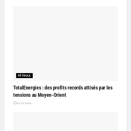
PÉTROLE
TotalEnergies : des profits records attisés par les
tensions au Moyen-Orient
il y a 3 mois