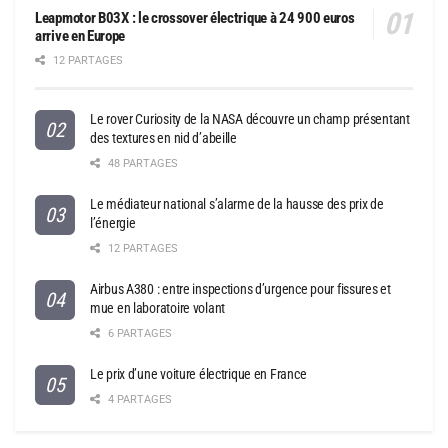
Leapmotor B03X : le crossover électrique à 24 900 euros
arrive en Europe
12 PARTAGES
Le rover Curiosity de la NASA découvre un champ présentant
des textures en nid d’abeille
48 PARTAGES
Le médiateur national s’alarme de la hausse des prix de
l’énergie
12 PARTAGES
Airbus A380 : entre inspections d’urgence pour fissures et
mue en laboratoire volant
6 PARTAGES
Le prix d’une voiture électrique en France
4 PARTAGES