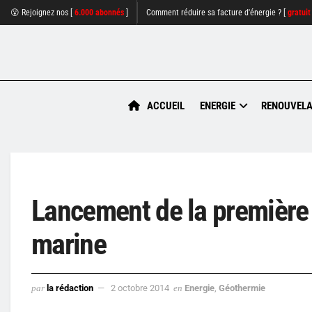
😮 Rejoignez nos [
6.000 abonnés
]
Comment réduire sa facture d'énergie ? [
gratuit
ACCUEIL
ENERGIE
RENOUVELA
Lancement de la première 
marine
par
la rédaction
2 octobre 2014
en
Energie
,
Géothermie