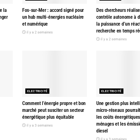
e la
Fos-sur-Mer : accord signé pour
Des chercheurs réalise
nger
un hub multi-énergies nucléaire
contrôle autonome à d
et numérique
la puissance d’un réac
recherche en temps ré
il y a 2 semaines
il y a 2 semaines
ELECTRICITÉ
ELECTRICITÉ
Comment l’énergie propre et bon
Une gestion plus intel
marché peut susciter un secteur
micro-réseaux pourrait
énergétique plus équitable
les coûts énergétique
ménages et les émissi
il y a 3 semaines
diesel
il y a 3 semaines