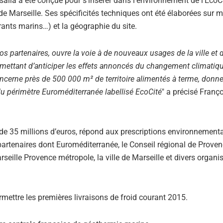
salia a été conçue pour s’insérer dans l’environnement de l’EcoC
e Marseille. Ses spécificités techniques ont été élaborées sur m
rants marins…) et la géographie du site.
 nos partenaires, ouvre la voie à de nouveaux usages de la ville et 
rmettant d’anticiper les effets annoncés du changement climatiqu
oncerne près de 500 000 m² de territoire alimentés à terme, donne
u périmètre Euroméditerranée labellisé EcoCité
" a précisé Franç
 de 35 millions d’euros, répond aux prescriptions environnement
partenaires dont Euroméditerranée, le Conseil régional de Prove
seille Provence métropole, la ville de Marseille et divers organ
mettre les premières livraisons de froid courant 2015.