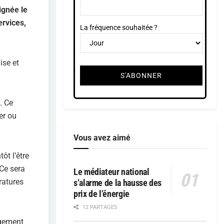
ignée le
ervices,
La fréquence souhaitée ?
ise et
. Ce
er ou
Vous avez aimé
ôt l’être
 Ce sera
Le médiateur national
ératures
s’alarme de la hausse des
prix de l’énergie
12 PARTAGES
rgement