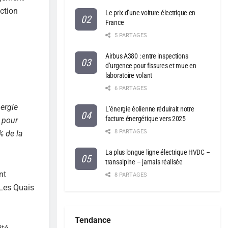
uction
Le prix d’une voiture électrique en
France
5 PARTAGES
Airbus A380 : entre inspections
d’urgence pour fissures et mue en
laboratoire volant
6 PARTAGES
nergie
L’énergie éolienne réduirait notre
facture énergétique vers 2025
s pour
8 PARTAGES
% de la
La plus longue ligne électrique HVDC –
transalpine – jamais réalisée
nt
8 PARTAGES
 Les Quais
Tendance