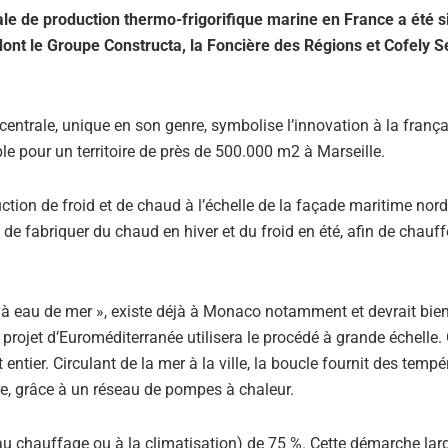
ale de production thermo-frigorifique marine en France a été s
dont le Groupe Constructa, la Foncière des Régions et Cofely S
centrale, unique en son genre, symbolise l’innovation à la frança
e pour un territoire de près de 500.000 m2 à Marseille.
ction de froid et de chaud à l’échelle de la façade maritime nord
 de fabriquer du chaud en hiver et du froid en été, afin de chauff
 eau de mer », existe déjà à Monaco notamment et devrait bient
projet d’Euroméditerranée utilisera le procédé à grande échelle.
t entier. Circulant de la mer à la ville, la boucle fournit des temp
e, grâce à un réseau de pompes à chaleur.
iée au chauffage ou à la climatisation) de 75 %. Cette démarche la