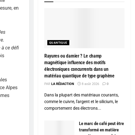
ité
esure, en
des
e.
QUANTIQUE
 à ce défi
ois
Rayures ou damier ? Le champ
magnétique influence des motifs
électroniques concurrents dans un
matériau quantique de type graphène
ales
PAR
LA RÉDACTION
8 août 2026
0
nce Alpes
ismes
Dans la plupart des matériaux courants,
comme le cuivre, l'argent et le silicium, le
comportement des électrons...
Le marc de café peut être
transformé en matière