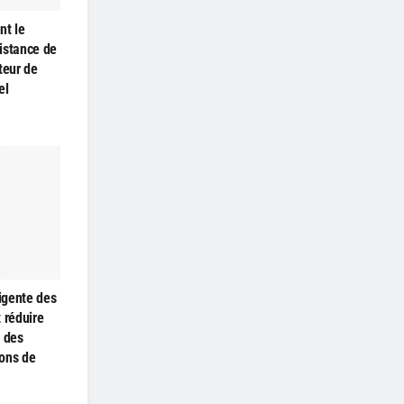
nt le
istance de
teur de
el
ligente des
 réduire
s des
ons de