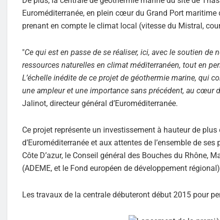
De plus, la centrale de géothermie marine du site de Thas
Euroméditerranée, en plein cœur du Grand Port maritime d
prenant en compte le climat local (vitesse du Mistral, cou
"
Ce qui est en passe de se réaliser, ici, avec le soutien de
ressources naturelles en climat méditerranéen, tout en pe
L’échelle inédite de ce projet de géothermie marine, qui c
une ampleur et une importance sans précédent, au cœur d
Jalinot, directeur général d’Euroméditerranée.
Ce projet représente un investissement à hauteur de plus
d’Euroméditerranée et aux attentes de l’ensemble de ses 
Côte D’azur, le Conseil général des Bouches du Rhône, Mar
(ADEME, et le Fond européen de développement régional)
Les travaux de la centrale débuteront début 2015 pour per