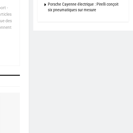
Porsche Cayenne électrique : Pirelli conçoit
ort -
six pneumatiques sur mesure
rticles
que des
çonnent