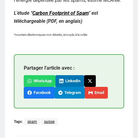
l’énergie dépensée par les spams, estime McAfee.
L’étude
“
Carbon Footprint of Spam
”
est
téléchargeable (PDF, en anglais)
*courriers électroniques non désirés, envoyés à la volée
Partager l'article avec :
WhatsApp
LinkedIn
Facebook
Telegram
Email
Tags:
spam
suisse