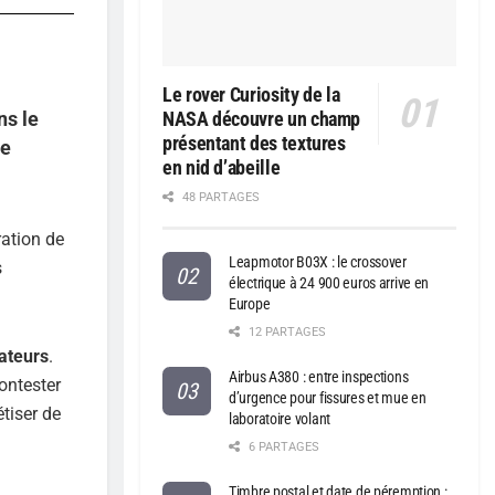
Le rover Curiosity de la
ns le
NASA découvre un champ
présentant des textures
ne
en nid d’abeille
48 PARTAGES
ration de
Leapmotor B03X : le crossover
s
électrique à 24 900 euros arrive en
Europe
12 PARTAGES
ateurs
.
Airbus A380 : entre inspections
ontester
d’urgence pour fissures et mue en
tiser de
laboratoire volant
6 PARTAGES
Timbre postal et date de péremption :