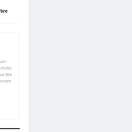
rbre
ort -
rticles
que des
çonnent