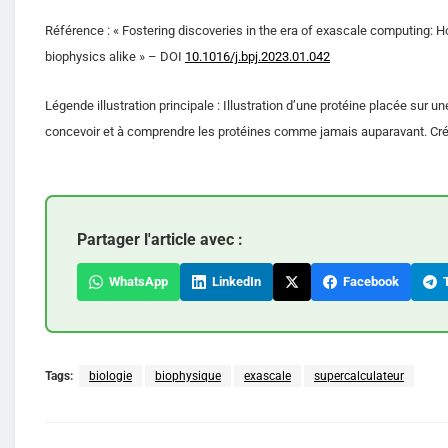
Référence : « Fostering discoveries in the era of exascale computing
biophysics alike » – DOI
10.1016/j.bpj.2023.01.042
Légende illustration principale : Illustration d’une protéine placée sur u
concevoir et à comprendre les protéines comme jamais auparavant. Crédi
Partager l'article avec :
WhatsApp
LinkedIn
Facebook
T
Tags:
biologie
biophysique
exascale
supercalculateur