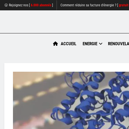
😮 Rejoignez nos [
6.000 abonnés
]
Comment réduire sa facture d'énergie ? [
gratuit
ACCUEIL
ENERGIE
RENOUVELA