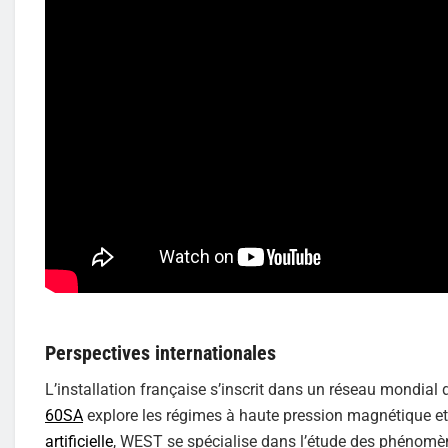
Perspectives internationales
L’installation française s’inscrit dans un réseau mondia
60SA
explore les régimes à haute pression magnétique et
artificielle
, WEST se spécialise dans l’étude des phénomè