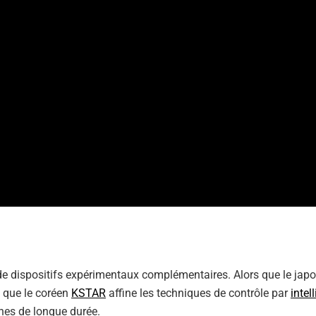
l de dispositifs expérimentaux complémentaires. Alors que le jap
 que le coréen
KSTAR
affine les techniques de contrôle par
intel
nes de longue durée.