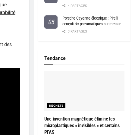
que.
4 PARTAGES
rabilité
Porsche Cayenne électrique : Pirelli
conçoit six pneumatiques sur mesure
3 PARTAGES
nt des
Tendance
DÉCHETS
Une invention magnétique élimine les
microplastiques « invisibles » et certains
PFAS