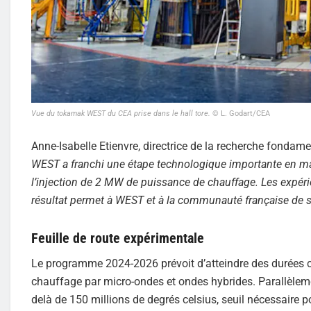
Vue du tokamak WEST du CEA prise dans le hall tore.
© L. Godart/CEA
Anne-Isabelle Etienvre, directrice de la recherche fondame
WEST a franchi une étape technologique importante en ma
l’injection de 2 MW de puissance de chauffage. Les expér
résultat permet à WEST et à la communauté française de se
Feuille de route expérimentale
Le programme 2024-2026 prévoit d’atteindre des durées c
chauffage par micro-ondes et ondes hybrides. Parallèlem
delà de 150 millions de degrés celsius, seuil nécessaire 