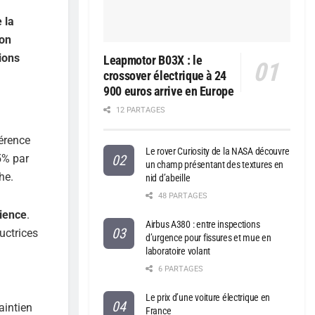
 la
ion
ions
Leapmotor B03X : le
crossover électrique à 24
900 euros arrive en Europe
12 PARTAGES
férence
Le rover Curiosity de la NASA découvre
5% par
un champ présentant des textures en
he.
nid d’abeille
48 PARTAGES
rience
.
Airbus A380 : entre inspections
uctrices
d’urgence pour fissures et mue en
laboratoire volant
6 PARTAGES
Le prix d’une voiture électrique en
aintien
France