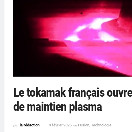
Le tokamak français ouvre
de maintien plasma
par
la rédaction
19 février 2025
en
Fusion
,
Technologie