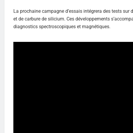
La prochaine campagne d’essais intégrera des tests sur
et de carbure de silicium. Ces développements s’accompa
diagnostics spectroscopiques et magnétiques.