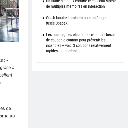
Un fluide sirupeux comme le chocolat stocke
de multiples mémoires en interaction
Crash lunaire imminent pour un étage de
fusée SpaceX
Les compagnies électriques n’ont pas besoin
de couper le courant pour prévenir les
incendies – voici 3 solutions relativement
rapides et abordables
s : «
grâce à
cellent
»
ces de
asma au-