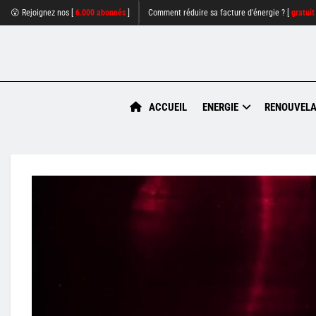
😮 Rejoignez nos [
6.000 abonnés
]
Comment réduire sa facture d'énergie ? [
gratuit
ACCUEIL
ENERGIE
RENOUVELA