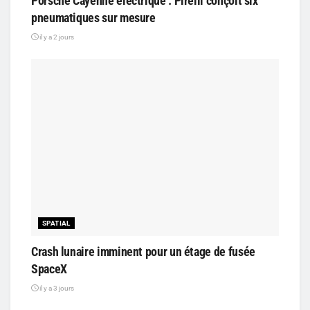
Porsche Cayenne électrique : Pirelli conçoit six
pneumatiques sur mesure
il y a 2 jours
SPATIAL
Crash lunaire imminent pour un étage de fusée
SpaceX
il y a 3 jours